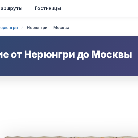
аршруты
Гостиницы
Нерюнгри
Нерюнгри — Москва
ие от
Нерюнгри
до
Москвы