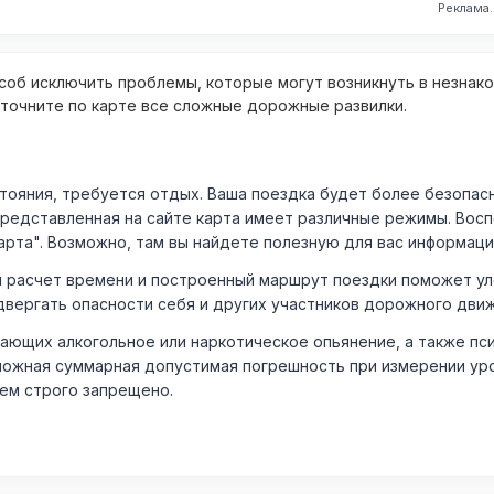
Реклама
об исключить проблемы, которые могут возникнуть в незнак
уточните по карте все сложные дорожные развилки.
ния, требуется отдых. Ваша поездка будет более безопасно
Представленная на сайте карта имеет различные режимы. Вос
арта". Возможно, там вы найдете полезную для вас информаци
расчет времени и построенный маршрут поездки поможет уло
двергать опасности себя и других участников дорожного дви
ающих алкогольное или наркотическое опьянение, а также пс
ожная суммарная допустимая погрешность при измерении уровня
лем строго запрещено.