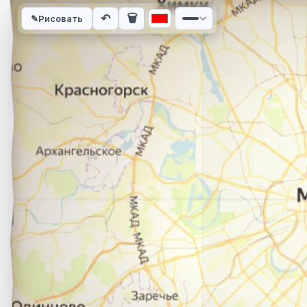
Интерактивная карта автомобильного маршрута из города Н
↶
🗑
✎
Рисовать