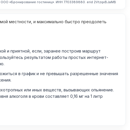
. ООО «Бронирование гостиниц». ИНН 7703389880. erid 2VtzqxBJaMB
омой местности, и максимально быстро преодолеть
й и приятной, если, заранее построив маршрут
пользуйтесь результатом работы простых интернет-
ю.
житься в график и не превышать разрешенные значения
жения.
ихотропных или иных веществ, вызывающих опьянение.
 алкоголя в крови составляет 0,16 мг на 1 литр