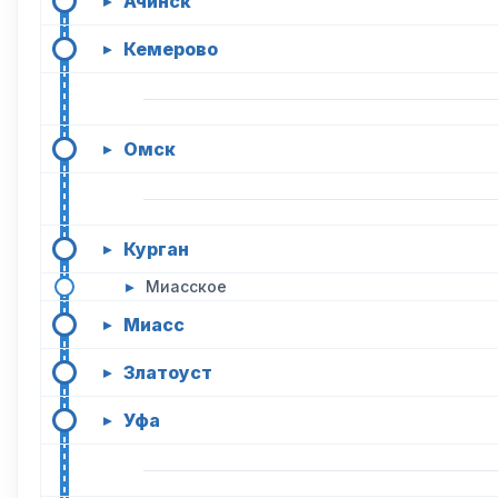
Ачинск
▸
Кемерово
▸
Омск
▸
Курган
▸
▸
Миасское
Миасс
▸
Златоуст
▸
Уфа
▸