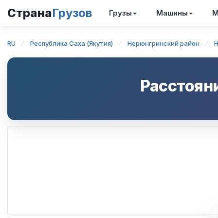
Страна
Грузов
Грузы
Машины
М
RU
Республика Саха (Якутия)
Нерюнгринский район
Расстоян