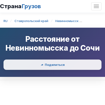
Страна
Грузов
Откр
нави
RU
Ставропольский край
Невинномысск
Невинномыс
Расстояние от
Невинномысска
до
Сочи
Поделиться