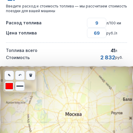
Введите расход и стоимость топлива — мы рассчитаем стоимость
поездки для вашей машины
Расход топлива
л/100 км
Цена топлива
руб./л
41
Топлива всего
л
2 832
Стоимость
руб.
Интерактивная карта автомобильного маршрута из города Нев
✎
↶
🗑