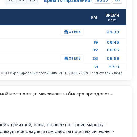
Время отправления:
70
90
110
ВРЕМЯ
КМ
мест.
06:30
ОТЕЛЬ
19
06:45
32
06:55
36
06:59
ОТЕЛЬ
51
07:11
. ООО «Бронирование гостиниц». ИНН 7703389880. erid 2VtzqxBJaMB
омой местности, и максимально быстро преодолеть
й и приятной, если, заранее построив маршрут
пользуйтесь результатом работы простых интернет-