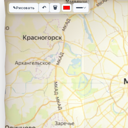
Интерактивная карта автомобильного маршрута из города Н
↶
🗑
✎
Рисовать