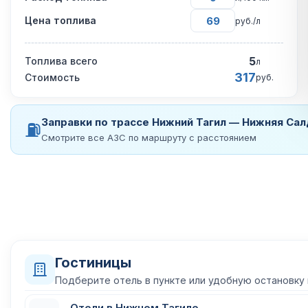
Цена топлива
руб./л
5
Топлива всего
л
317
Стоимость
руб.
Заправки по трассе Нижний Тагил — Нижняя Сал
⛽
Смотрите все АЗС по маршруту с расстоянием
Гостиницы
Подберите отель в пункте или удобную остановку
Отели в Нижнем Тагиле