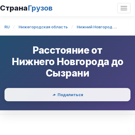
Страна
Грузов
Откр
нави
RU
Нижегородская область
Нижний Новгород
Нижни
Расстояние от
Нижнего Новгорода
до
Сызрани
Поделиться