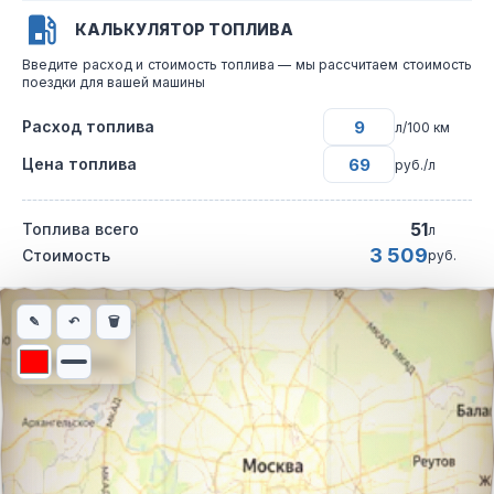
КАЛЬКУЛЯТОР ТОПЛИВА
Введите расход и стоимость топлива — мы рассчитаем стоимость
поездки для вашей машины
Расход топлива
л/100 км
Цена топлива
руб./л
51
Топлива всего
л
3 509
Стоимость
руб.
Интерактивная карта автомобильного маршрута из города Ни
✎
↶
🗑