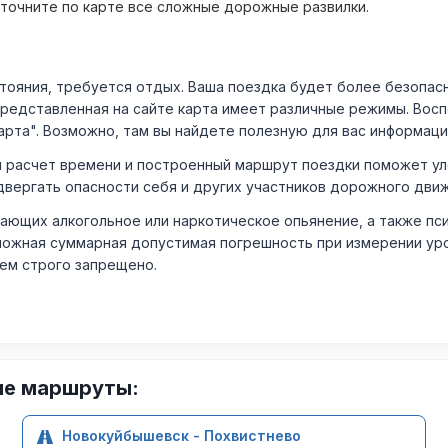
уточните по карте все сложные дорожные развилки.
ния, требуется отдых. Ваша поездка будет более безопасно
Представленная на сайте карта имеет различные режимы. Вос
арта". Возможно, там вы найдете полезную для вас информаци
расчет времени и построенный маршрут поездки поможет уло
двергать опасности себя и других участников дорожного дви
ающих алкогольное или наркотическое опьянение, а также пс
ожная суммарная допустимая погрешность при измерении уровня
лем строго запрещено.
ие маршруты:
Новокуйбышевск - Похвистнево