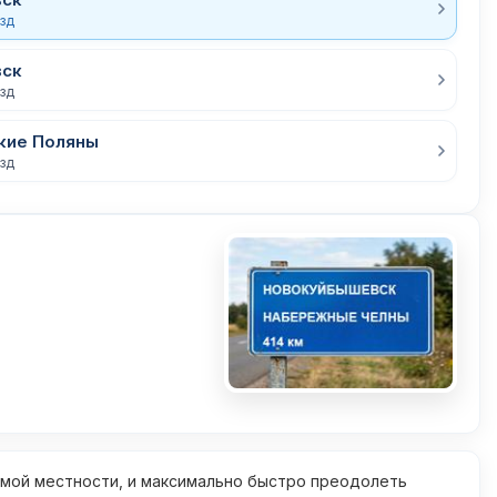
езд
вск
езд
кие Поляны
езд
омой местности, и максимально быстро преодолеть