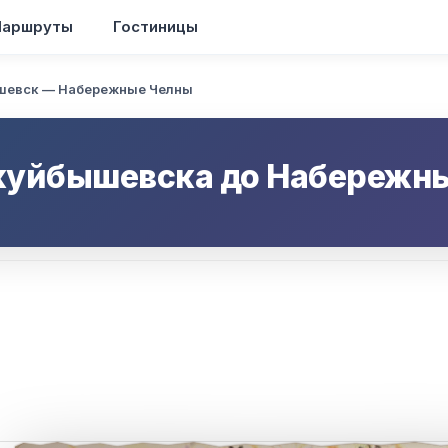
аршруты
Гостиницы
шевск — Набережные Челны
куйбышевска
до
Набережны