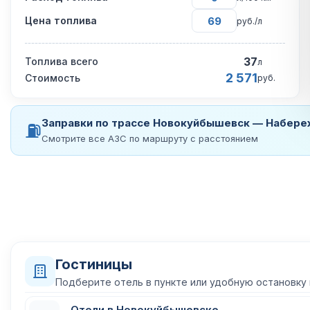
Цена топлива
руб./л
37
Топлива всего
л
2 571
Стоимость
руб.
Заправки по трассе Новокуйбышевск — Набер
⛽
Смотрите все АЗС по маршруту с расстоянием
Гостиницы
Подберите отель в пункте или удобную остановку
Отели в Новокуйбышевске