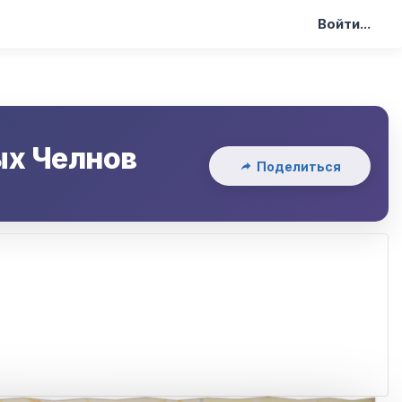
Войти...
х Челнов
Поделиться