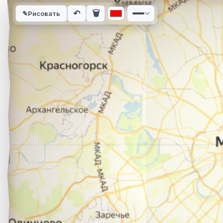
Интерактивная карта автомобильного маршрута из города 
↶
🗑
✎
Рисовать