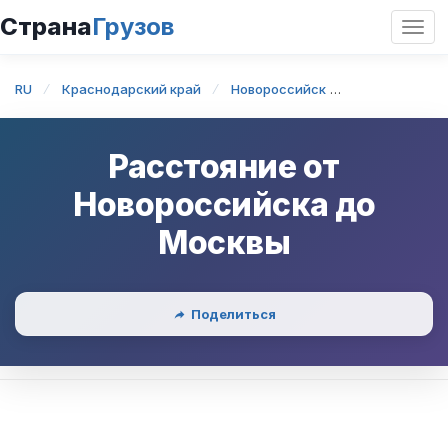
Страна
Грузов
Откр
нави
RU
Краснодарский край
Новороссийск
Новороссийс
Расстояние от
Новороссийска
до
Москвы
Поделиться