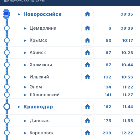
посмотреть его на карте
Новороссийск
▸
09:35
▸
Цемдолина
6
09:39
▸
Крымск
53
10:17
▸
Абинск
67
10:28
▸
Холмская
87
10:44
▸
Ильский
102
10:56
▸
Энем
134
11:22
▸
Яблоновский
141
11:27
Краснодар
▸
162
11:44
▸
Динская
175
11:55
▸
Кореновск
209
12:22