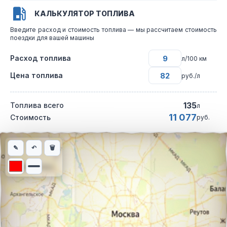
КАЛЬКУЛЯТОР ТОПЛИВА
Введите расход и стоимость топлива — мы рассчитаем стоимость
поездки для вашей машины
Расход топлива
л/100 км
Цена топлива
руб./л
135
Топлива всего
л
11 077
Стоимость
руб.
Интерактивная карта автомобильного маршрута из города Нов
✎
↶
🗑