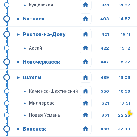
▸
Кущёвская
341
14:07
Батайск
▸
403
14:57
Ростов-на-Дону
▸
421
15:11
▸
Аксай
422
15:12
Новочеркасск
▸
447
15:32
Шахты
▸
489
16:06
▸
Каменск-Шахтинский
556
16:59
▸
Миллерово
621
17:51
▸
Новая Усмань
961
22:23
Воронеж
▸
969
22:30