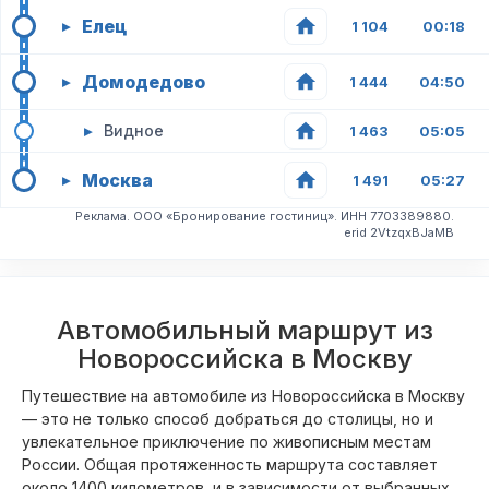
Елец
▸
1 104
00:18
Домодедово
▸
1 444
04:50
▸
Видное
1 463
05:05
Москва
▸
1 491
05:27
Реклама. ООО «Бронирование гостиниц». ИНН 7703389880.
erid 2VtzqxBJaMB
Автомобильный маршрут из
Новороссийска в Москву
Путешествие на автомобиле из Новороссийска в Москву
— это не только способ добраться до столицы, но и
увлекательное приключение по живописным местам
России. Общая протяженность маршрута составляет
около 1400 километров, и в зависимости от выбранных