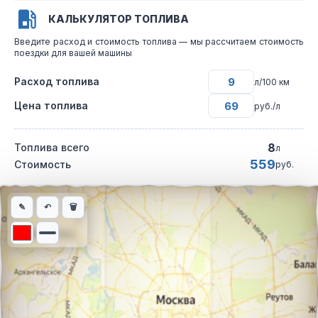
КАЛЬКУЛЯТОР ТОПЛИВА
Введите расход и стоимость топлива — мы рассчитаем стоимость
поездки для вашей машины
Расход топлива
л/100 км
Цена топлива
руб./л
8
Топлива всего
л
559
Стоимость
руб.
Интерактивная карта автомобильного маршрута из города Нов
✎
↶
🗑