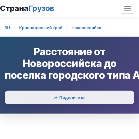
Страна
Грузов
Откр
нави
RU
Краснодарский край
Новороссийск
Новороссийск
Расстояние от
Новороссийска
до
поселка городского типа
Поделиться