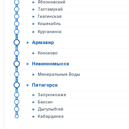
▸
Яблоновский
▸
Тахтамукай
▸
Гиагинская
▸
Кошехабль
▸
Курганинск
Армавир
▸
▸
Коноково
Невинномысск
▸
▸
Минеральные Воды
Пятигорск
▸
▸
Залукокоаже
▸
Баксан
▸
Дыгулыбгей
▸
Кабардинка