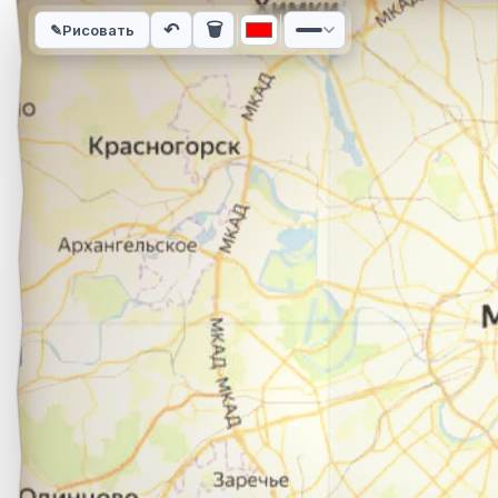
Интерактивная карта автомобильного маршрута из города Н
↶
🗑
✎
Рисовать