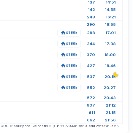
137
14:51
142
14:55
248
16:21
290
16:55
298
17:01
ОТЕЛЬ
344
17:38
ОТЕЛЬ
370
18:00
ОТЕЛЬ
427
18:46
ОТЕЛЬ
537
20:15
ОТЕЛЬ
552
20:27
ОТЕЛЬ
572
20:43
607
21:12
611
21:15
662
21:56
. ООО «Бронирование гостиниц». ИНН 7703389880. erid 2VtzqxBJaMB