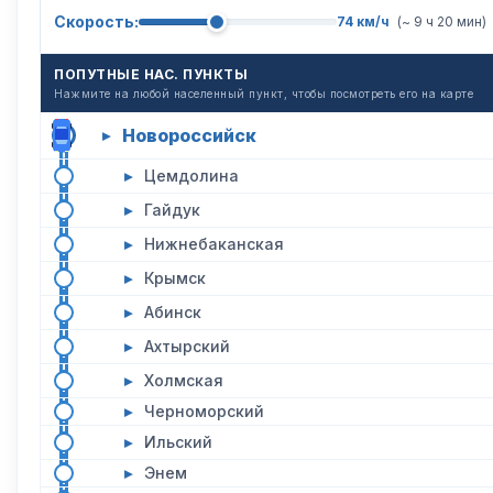
Скорость:
74 км/ч
(~ 9 ч 20 мин)
ПОПУТНЫЕ НАС. ПУНКТЫ
Нажмите на любой населенный пункт, чтобы посмотреть его на карте
Новороссийск
▸
▸
Цемдолина
▸
Гайдук
▸
Нижнебаканская
▸
Крымск
▸
Абинск
▸
Ахтырский
▸
Холмская
▸
Черноморский
▸
Ильский
▸
Энем