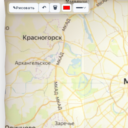
Интерактивная карта автомобильного маршрута из города Н
↶
🗑
✎
Рисовать