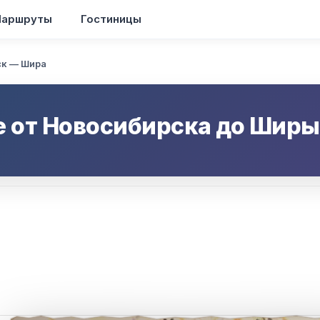
аршруты
Гостиницы
ск — Шира
е от
Новосибирска
до
Ширы