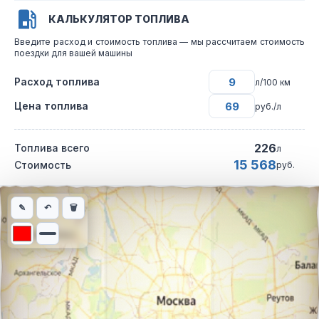
КАЛЬКУЛЯТОР ТОПЛИВА
Введите расход и стоимость топлива — мы рассчитаем стоимость
поездки для вашей машины
Расход топлива
л/100 км
Цена топлива
руб./л
226
Топлива всего
л
15 568
Стоимость
руб.
Интерактивная карта автомобильного маршрута из города Нов
✎
↶
🗑