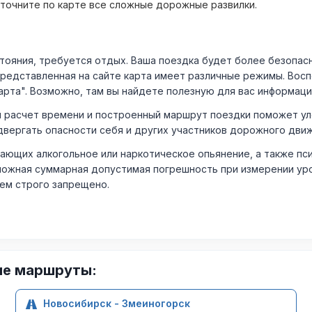
уточните по карте все сложные дорожные развилки.
ния, требуется отдых. Ваша поездка будет более безопасно
Представленная на сайте карта имеет различные режимы. Вос
арта". Возможно, там вы найдете полезную для вас информаци
расчет времени и построенный маршрут поездки поможет уло
двергать опасности себя и других участников дорожного дви
ающих алкогольное или наркотическое опьянение, а также пс
ожная суммарная допустимая погрешность при измерении уровня
лем строго запрещено.
ие маршруты:
Новосибирск - Змеиногорск