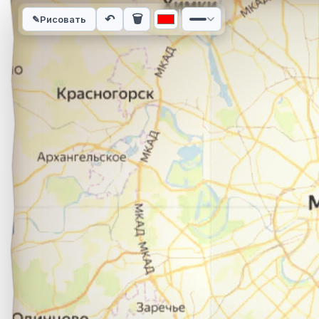
Интерактивная карта автомобильного маршрута из города Н
↶
🗑
✎
Рисовать