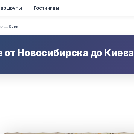
аршруты
Гостиницы
к — Киев
е от
Новосибирска
до
Киева