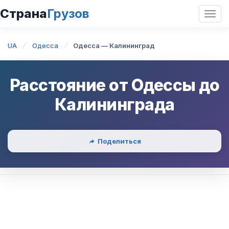
Страна
Грузов
Откр
нави
UA
Одесса
Одесса — Калининград
Расстояние от
Одессы
до
Калининграда
Поделиться