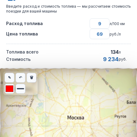
Введите расход и стоимость топлива — мы рассчитаем стоимость
поездки для вашей машины
Расход топлива
л/100 км
Цена топлива
руб./л
134
Топлива всего
л
9 234
Стоимость
руб.
Интерактивная карта автомобильного маршрута из города Оде
✎
↶
🗑