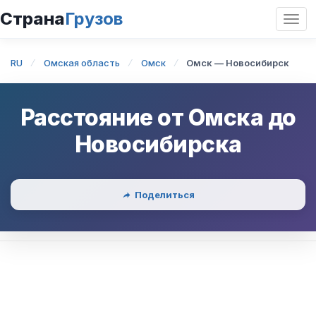
Страна
Грузов
Откр
нави
RU
Омская область
Омск
Омск — Новосибирск
Расстояние от
Омска
до
Новосибирска
Поделиться