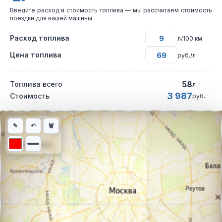
Введите расход и стоимость топлива — мы рассчитаем стоимость
поездки для вашей машины
Расход топлива
л/100 км
Цена топлива
руб./л
58
Топлива всего
л
3 987
Стоимость
руб.
Интерактивная карта автомобильного маршрута из города Омс
✎
↶
🗑