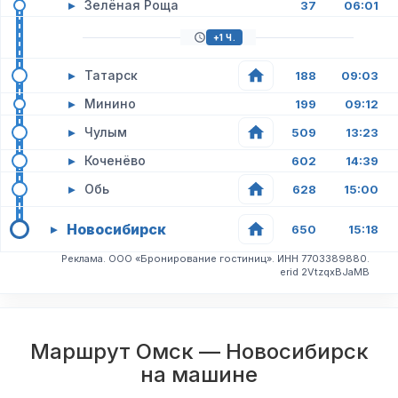
▸
Зелёная Роща
37
06:01
+1 Ч.
▸
Татарск
188
09:03
▸
Минино
199
09:12
▸
Чулым
509
13:23
▸
Коченёво
602
14:39
▸
Обь
628
15:00
Новосибирск
▸
650
15:18
Реклама. ООО «Бронирование гостиниц». ИНН 7703389880.
erid 2VtzqxBJaMB
Маршрут Омск — Новосибирск
на машине