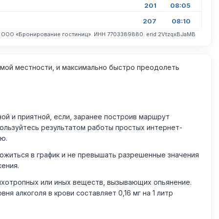
201
08:05
207
08:10
. ООО «Бронирование гостиниц». ИНН 7703389880. erid 2VtzqxBJaMB
омой местности, и максимально быстро преодолеть
й и приятной, если, заранее построив маршрут
пользуйтесь результатом работы простых интернет-
ю.
житься в график и не превышать разрешенные значения
жения.
ихотропных или иных веществ, вызывающих опьянение.
 алкоголя в крови составляет 0,16 мг на 1 литр