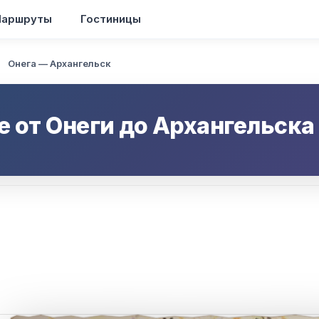
аршруты
Гостиницы
Онега — Архангельск
е от
Онеги
до
Архангельска