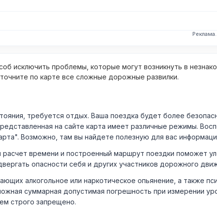
Реклама
об исключить проблемы, которые могут возникнуть в незнак
уточните по карте все сложные дорожные развилки.
ния, требуется отдых. Ваша поездка будет более безопасно
Представленная на сайте карта имеет различные режимы. Вос
арта". Возможно, там вы найдете полезную для вас информаци
расчет времени и построенный маршрут поездки поможет уло
двергать опасности себя и других участников дорожного дви
ающих алкогольное или наркотическое опьянение, а также пс
ожная суммарная допустимая погрешность при измерении уровня
лем строго запрещено.