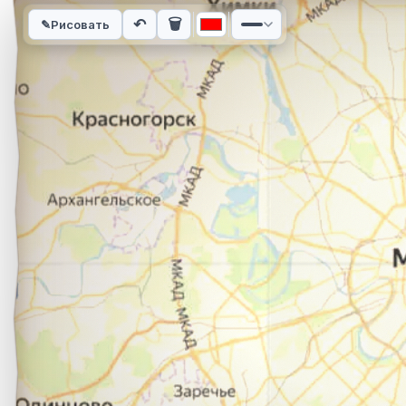
Интерактивная карта автомобильного маршрута из города О
↶
🗑
✎
Рисовать