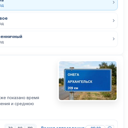
езд
вое
езд
венничный
езд
кже показано время
вления и среднюю