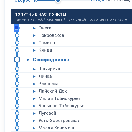
Скорость:
74 км/ч
(~ 2 ч 49 мин)
ПОПУТНЫЕ НАС. ПУНКТЫ
Нажмите на любой населенный пункт, чтобы посмотреть его на карте
▸
Онега
▸
Покровское
▸
Тамица
▸
Кянда
Северодвинск
▸
▸
Шихириха
▸
Личка
▸
Рикасиха
▸
Лайский Док
▸
Малая Тойнокурья
▸
Большое Тойнокурье
▸
Луговой
▸
Усть-Заостровская
▸
Малая Хечемень