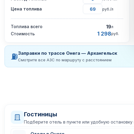
Цена топлива
руб./л
19
Топлива всего
л
1 298
Стоимость
руб.
Заправки по трассе Онега — Архангельск
⛽
Смотрите все АЗС по маршруту с расстоянием
Гостиницы
Подберите отель в пункте или удобную остановку
Отели в Онеге