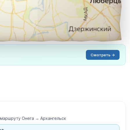
Смотреть →
 маршруту Онега → Архангельск
ра