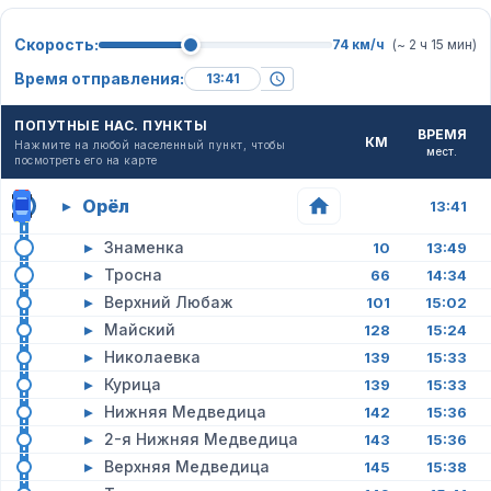
Скорость:
74 км/ч
(~ 2 ч 15 мин)
Время отправления:
ПОПУТНЫЕ НАС. ПУНКТЫ
ВРЕМЯ
КМ
Нажмите на любой населенный пункт, чтобы
мест.
посмотреть его на карте
Орёл
▸
13:41
▸
Знаменка
10
13:49
▸
Тросна
66
14:34
▸
Верхний Любаж
101
15:02
▸
Майский
128
15:24
▸
Николаевка
139
15:33
▸
Курица
139
15:33
▸
Нижняя Медведица
142
15:36
▸
2-я Нижняя Медведица
143
15:36
▸
Верхняя Медведица
145
15:38