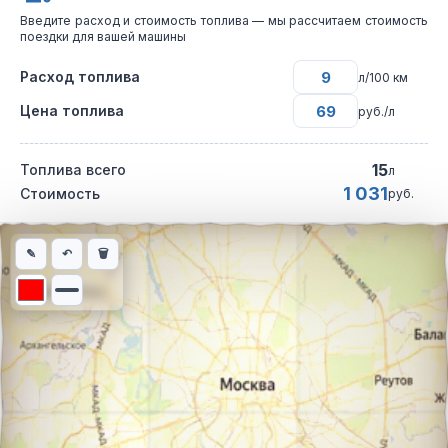
Введите расход и стоимость топлива — мы рассчитаем стоимость
поездки для вашей машины
Расход топлива
л/100 км
Цена топлива
руб./л
15
Топлива всего
л
1 031
Стоимость
руб.
Интерактивная карта автомобильного маршрута из города Оре
✎
↶
🗑