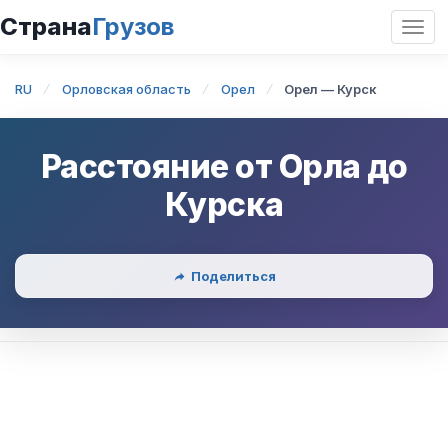
Страна
Грузов
Откр
нави
RU
Орловская область
Орел
Орел — Курск
Расстояние от
Орла
до
Курска
Поделиться