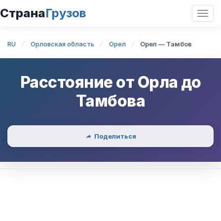
Страна
Грузов
Откр
нави
RU
Орловская область
Орел
Орел — Тамбов
Расстояние от
Орла
до
Тамбова
Поделиться