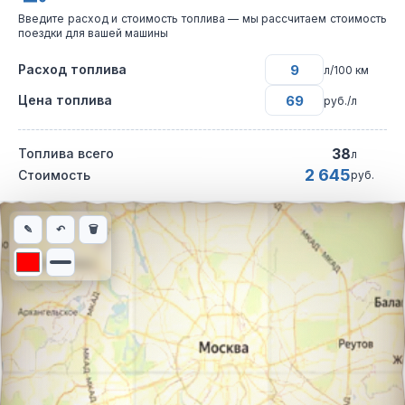
Введите расход и стоимость топлива — мы рассчитаем стоимость
поездки для вашей машины
Расход топлива
л/100 км
Цена топлива
руб./л
38
Топлива всего
л
2 645
Стоимость
руб.
Интерактивная карта автомобильного маршрута из города Оре
✎
↶
🗑