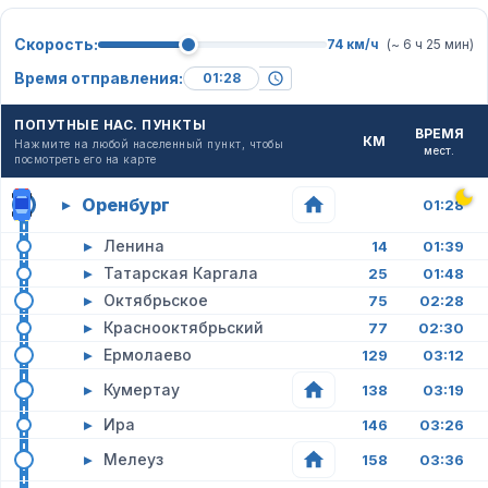
Скорость:
74 км/ч
(~ 6 ч 25 мин)
Время отправления:
ПОПУТНЫЕ НАС. ПУНКТЫ
ВРЕМЯ
КМ
Нажмите на любой населенный пункт, чтобы
мест.
посмотреть его на карте
Оренбург
▸
01:28
▸
Ленина
14
01:39
▸
Татарская Каргала
25
01:48
▸
Октябрьское
75
02:28
▸
Краснооктябрьский
77
02:30
▸
Ермолаево
129
03:12
▸
Кумертау
138
03:19
▸
Ира
146
03:26
▸
Мелеуз
158
03:36