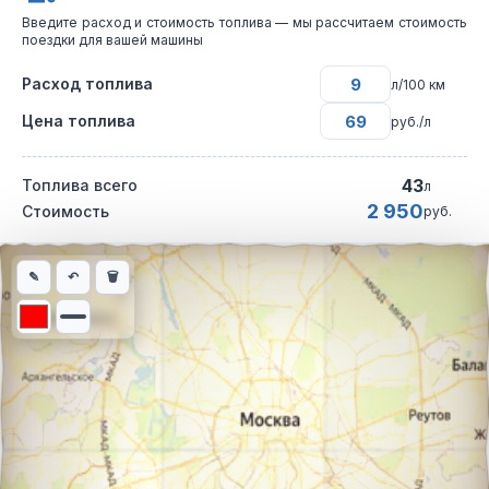
Введите расход и стоимость топлива — мы рассчитаем стоимость
поездки для вашей машины
Расход топлива
л/100 км
Цена топлива
руб./л
43
Топлива всего
л
2 950
Стоимость
руб.
Интерактивная карта автомобильного маршрута из города Оре
✎
↶
🗑