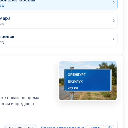
езд
мара
езд
паевск
езд
кже показано время
вления и среднюю