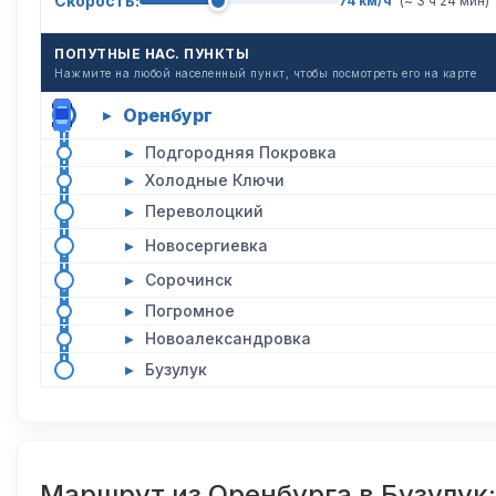
Скорость:
74 км/ч
(~ 3 ч 24 мин)
ПОПУТНЫЕ НАС. ПУНКТЫ
Нажмите на любой населенный пункт, чтобы посмотреть его на карте
Оренбург
▸
▸
Подгородняя Покровка
▸
Холодные Ключи
▸
Переволоцкий
▸
Новосергиевка
▸
Сорочинск
▸
Погромное
▸
Новоалександровка
▸
Бузулук
Маршрут из Оренбурга в Бузулу