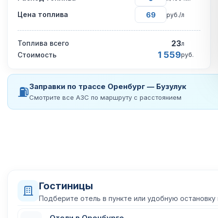
Цена топлива
руб./л
23
Топлива всего
л
1 559
Стоимость
руб.
Заправки по трассе Оренбург — Бузулук
⛽
Смотрите все АЗС по маршруту с расстоянием
Гостиницы
Подберите отель в пункте или удобную остановку
Отели в Оренбурге