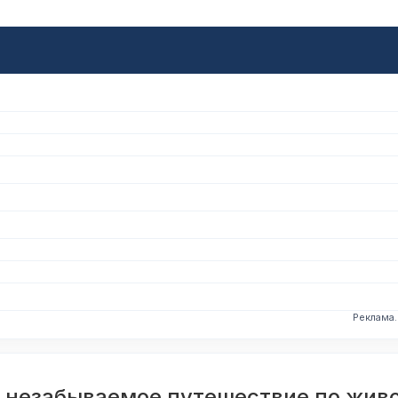
Реклама
к: незабываемое путешествие по жи