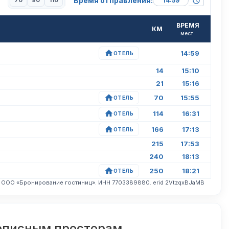
Время отправления:
70
90
110
ВРЕМЯ
КМ
мест.
14:59
ОТЕЛЬ
14
15:10
21
15:16
70
15:55
ОТЕЛЬ
114
16:31
ОТЕЛЬ
166
17:13
ОТЕЛЬ
215
17:53
240
18:13
250
18:21
ОТЕЛЬ
. ООО «Бронирование гостиниц». ИНН 7703389880. erid 2VtzqxBJaMB
вописным просторам