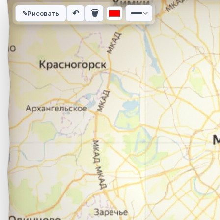
Интерактивная карта автомобильного маршрута из города О
↶
🗑
✎
Рисовать