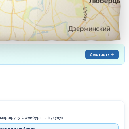
Смотреть →
 маршруту Оренбург → Бузулук
овоперелюбская