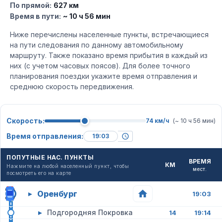
По прямой:
627 км
Время в пути:
~ 10 ч 56 мин
Ниже перечислены населенные пункты, встречающиеся
на пути следования по данному автомобильному
маршруту. Также показано время прибытия в каждый из
них (с учетом часовых поясов). Для более точного
планирования поездки укажите время отправления и
среднюю скорость передвижения.
Скорость:
74 км/ч
(~ 10 ч 56 мин)
Время отправления:
ПОПУТНЫЕ НАС. ПУНКТЫ
ВРЕМЯ
КМ
Нажмите на любой населенный пункт, чтобы
мест.
посмотреть его на карте
Оренбург
▸
19:03
▸
Подгородняя Покровка
14
19:14