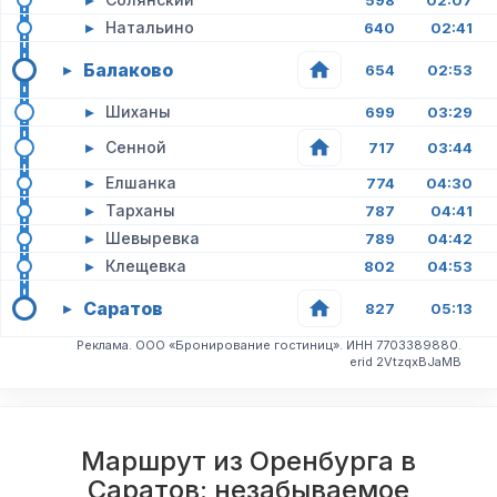
598
02:07
▸
Натальино
640
02:41
Балаково
▸
654
02:53
▸
Шиханы
699
03:29
▸
Сенной
717
03:44
▸
Елшанка
774
04:30
▸
Тарханы
787
04:41
▸
Шевыревка
789
04:42
▸
Клещевка
802
04:53
Саратов
▸
827
05:13
Реклама. ООО «Бронирование гостиниц». ИНН 7703389880.
erid 2VtzqxBJaMB
Маршрут из Оренбурга в
Саратов: незабываемое