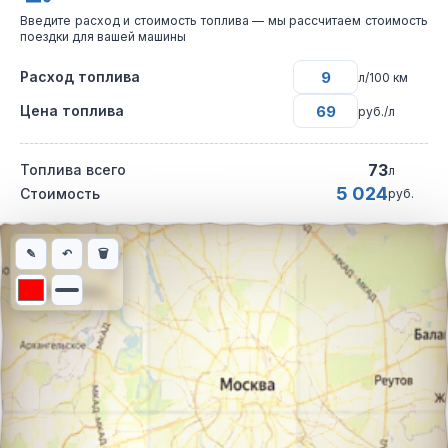
Введите расход и стоимость топлива — мы рассчитаем стоимость
поездки для вашей машины
Расход топлива
л/100 км
Цена топлива
руб./л
73
Топлива всего
л
5 024
Стоимость
руб.
Интерактивная карта автомобильного маршрута из города Оре
✎
↶
🗑