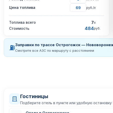
Цена топлива
руб./л
7
Топлива всего
л
484
Стоимость
руб.
Заправки по трассе Острогожск — Нововороне
⛽
Смотрите все АЗС по маршруту с расстоянием
Гостиницы
Подберите отель в пункте или удобную остановку
Отели в Острогожске