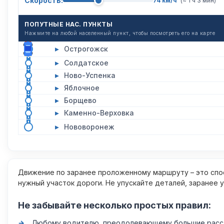
Скорость:
74 км/ч
(~ 1 ч 3 мин)
ПОПУТНЫЕ НАС. ПУНКТЫ
Нажмите на любой населенный пункт, чтобы посмотреть его на карте
▸
Острогожск
▸
Солдатское
▸
Ново-Успенка
▸
Яблочное
▸
Борщево
▸
Каменно-Верховка
▸
Нововоронеж
Движение по заранее проложенному маршруту – это спос
нужный участок дороги. Не упускайте деталей, заранее 
Не забывайте несколько простых правил:
Любому водителю, преодолевающему большие расстоя