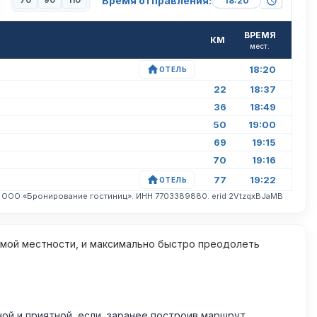
Время отправления:
70
90
110
ВРЕМЯ
КМ
мест.
18:20
ОТЕЛЬ
22
18:37
36
18:49
50
19:00
69
19:15
70
19:16
77
19:22
ОТЕЛЬ
. ООО «Бронирование гостиниц». ИНН 7703389880. erid 2VtzqxBJaMB
омой местности, и максимально быстро преодолеть
й и приятной, если, заранее построив маршрут