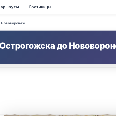
аршруты
Гостиницы
 Нововоронеж
Острогожска
до
Нововорон