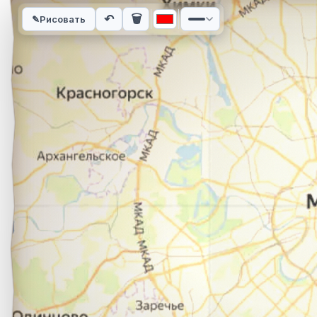
Интерактивная карта автомобильного маршрута из города 
↶
🗑
✎
Рисовать