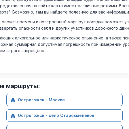
Представленная на сайте карта имеет различные режимы. Вос
арта". Возможно, там вы найдете полезную для вас информаци
расчет времени и построенный маршрут поездки поможет уло
двергать опасности себя и других участников дорожного дви
ающих алкогольное или наркотическое опьянение, а также пс
ожная суммарная допустимая погрешность при измерении уровня
лем строго запрещено.
ие маршруты:
Острогожск - Москва
Острогожск - село Старохмелевое