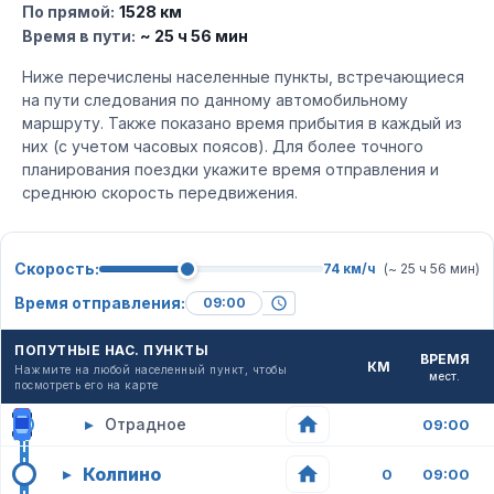
По прямой:
1528 км
Время в пути:
~ 25 ч 56 мин
Ниже перечислены населенные пункты, встречающиеся
на пути следования по данному автомобильному
маршруту. Также показано время прибытия в каждый из
них (с учетом часовых поясов). Для более точного
планирования поездки укажите время отправления и
среднюю скорость передвижения.
Скорость:
74 км/ч
(~ 25 ч 56 мин)
Время отправления:
ПОПУТНЫЕ НАС. ПУНКТЫ
ВРЕМЯ
КМ
Нажмите на любой населенный пункт, чтобы
мест.
посмотреть его на карте
▸
Отрадное
09:00
Колпино
▸
0
09:00