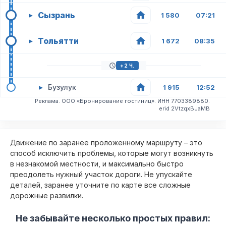
Сызрань
▸
1 580
07:21
Тольятти
▸
1 672
08:35
+2 Ч.
▸
Бузулук
1 915
12:52
Реклама. ООО «Бронирование гостиниц». ИНН 7703389880.
erid 2VtzqxBJaMB
Движение по заранее проложенному маршруту – это
способ исключить проблемы, которые могут возникнуть
в незнакомой местности, и максимально быстро
преодолеть нужный участок дороги. Не упускайте
деталей, заранее уточните по карте все сложные
дорожные развилки.
Не забывайте несколько простых правил: