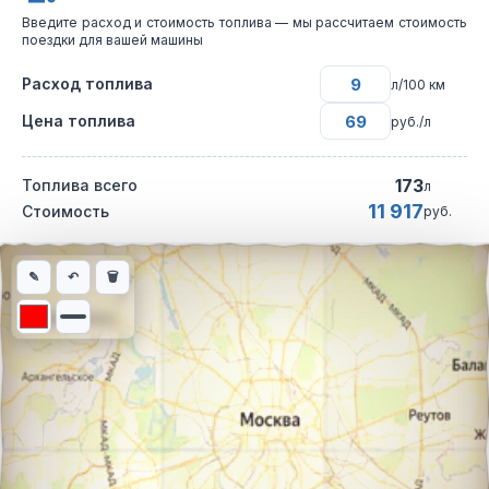
Введите расход и стоимость топлива — мы рассчитаем стоимость
поездки для вашей машины
Расход топлива
л/100 км
Цена топлива
руб./л
173
Топлива всего
л
11 917
Стоимость
руб.
Интерактивная карта автомобильного маршрута из города Отр
✎
↶
🗑