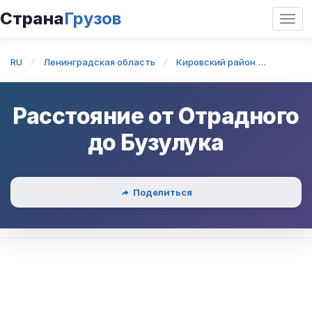
Страна
Грузов
Откр
нави
RU
Ленинградская область
Кировский район
Отрадн
Расстояние от
Отрадного
до
Бузулука
Поделиться