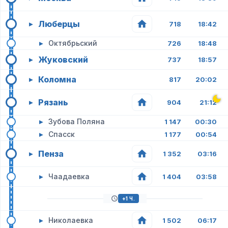
Люберцы
▸
718
18:42
▸
Октябрьский
726
18:48
Жуковский
▸
737
18:57
Коломна
▸
817
20:02
Рязань
▸
904
21:12
▸
Зубова Поляна
1 147
00:30
▸
Спасск
1 177
00:54
Пенза
▸
1 352
03:16
▸
Чаадаевка
1 404
03:58
+1 Ч.
▸
Николаевка
1 502
06:17