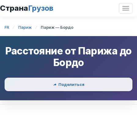
Страна
Грузов
Откр
нави
FR
Париж
Париж — Бордо
Расстояние от
Парижа
до
Бордо
Поделиться