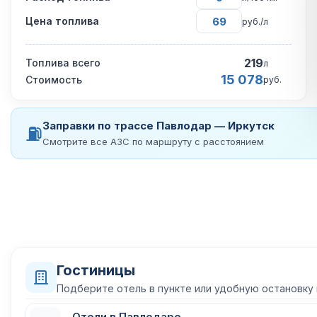
Цена топлива
руб./л
219
Топлива всего
л
15 078
Стоимость
руб.
Заправки по трассе Павлодар — Иркутск
⛽
Смотрите все АЗС по маршруту с расстоянием
Гостиницы
Подберите отель в пункте или удобную остановку
Отели в Павлодаре