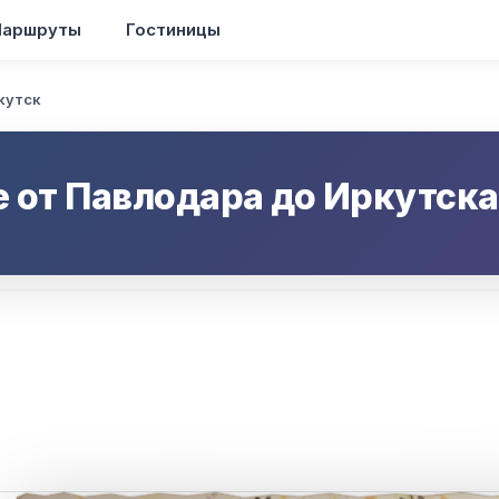
аршруты
Гостиницы
кутск
е от
Павлодара
до
Иркутска