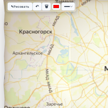
Интерактивная карта автомобильного маршрута из города П
↶
🗑
✎
Рисовать