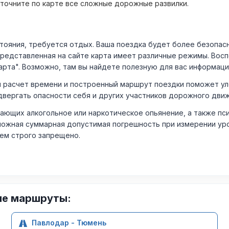
уточните по карте все сложные дорожные развилки.
ния, требуется отдых. Ваша поездка будет более безопасно
Представленная на сайте карта имеет различные режимы. Вос
арта". Возможно, там вы найдете полезную для вас информаци
расчет времени и построенный маршрут поездки поможет уло
двергать опасности себя и других участников дорожного дви
ающих алкогольное или наркотическое опьянение, а также пс
ожная суммарная допустимая погрешность при измерении уровня
лем строго запрещено.
ие маршруты:
Павлодар - Тюмень