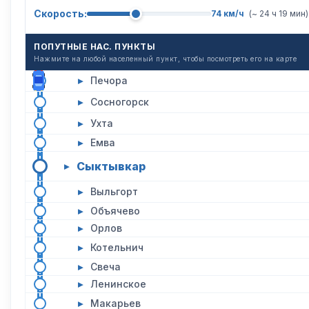
Скорость:
74 км/ч
(~ 24 ч 19 мин)
ПОПУТНЫЕ НАС. ПУНКТЫ
Нажмите на любой населенный пункт, чтобы посмотреть его на карте
▸
Печора
▸
Сосногорск
▸
Ухта
▸
Емва
Сыктывкар
▸
▸
Выльгорт
▸
Объячево
▸
Орлов
▸
Котельнич
▸
Свеча
▸
Ленинское
▸
Макарьев