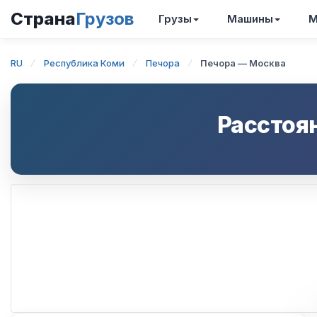
Страна
Грузов
Грузы
Машины
М
RU
Республика Коми
Печора
Печора — Москва
Расстоя