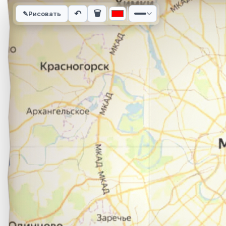
Интерактивная карта автомобильного маршрута из города П
↶
🗑
✎
Рисовать