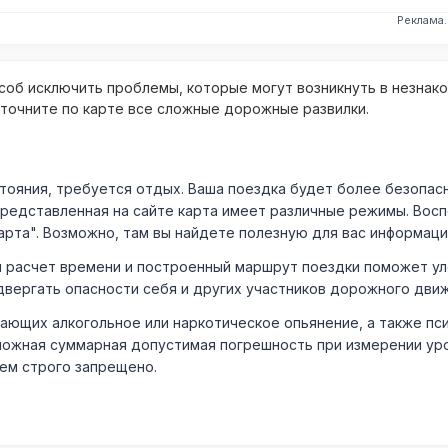
Реклама
об исключить проблемы, которые могут возникнуть в незнак
уточните по карте все сложные дорожные развилки.
ния, требуется отдых. Ваша поездка будет более безопасно
Представленная на сайте карта имеет различные режимы. Вос
арта". Возможно, там вы найдете полезную для вас информаци
расчет времени и построенный маршрут поездки поможет уло
двергать опасности себя и других участников дорожного дви
ающих алкогольное или наркотическое опьянение, а также пс
ожная суммарная допустимая погрешность при измерении уровня
лем строго запрещено.