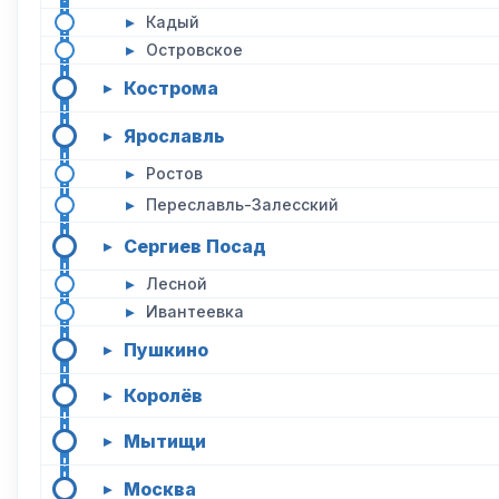
▸
Кадый
▸
Островское
Кострома
▸
Ярославль
▸
▸
Ростов
▸
Переславль-Залесский
Сергиев Посад
▸
▸
Лесной
▸
Ивантеевка
Пушкино
▸
Королёв
▸
Мытищи
▸
Москва
▸