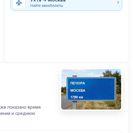
Найти авиабилеты
кже показано время
вления и среднюю