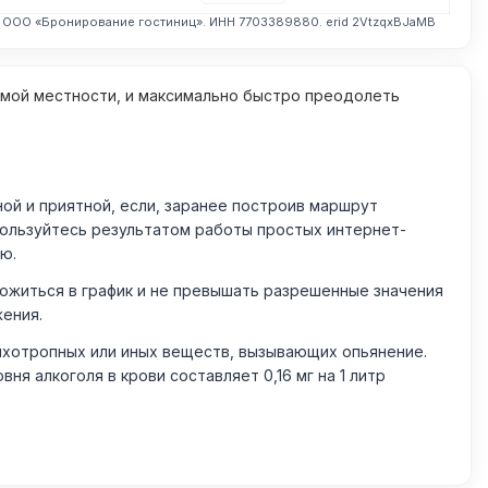
. ООО «Бронирование гостиниц». ИНН 7703389880. erid 2VtzqxBJaMB
омой местности, и максимально быстро преодолеть
й и приятной, если, заранее построив маршрут
пользуйтесь результатом работы простых интернет-
ю.
житься в график и не превышать разрешенные значения
жения.
ихотропных или иных веществ, вызывающих опьянение.
 алкоголя в крови составляет 0,16 мг на 1 литр