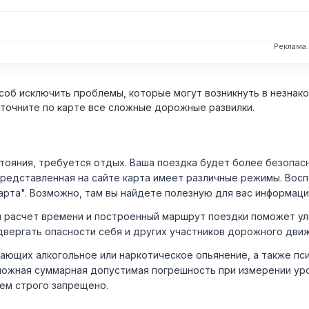
Реклама
об исключить проблемы, которые могут возникнуть в незнак
уточните по карте все сложные дорожные развилки.
ния, требуется отдых. Ваша поездка будет более безопасно
Представленная на сайте карта имеет различные режимы. Вос
арта". Возможно, там вы найдете полезную для вас информаци
расчет времени и построенный маршрут поездки поможет уло
двергать опасности себя и других участников дорожного дви
ающих алкогольное или наркотическое опьянение, а также пс
ожная суммарная допустимая погрешность при измерении уровня
лем строго запрещено.