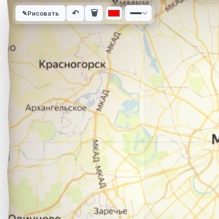
Интерактивная карта автомобильного маршрута из города П
↶
🗑
✎
Рисовать