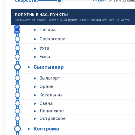
Скорость:
74 км/ч
(~ 29 ч 32 мин
ПОПУТНЫЕ НАС. ПУНКТЫ
Нажмите на любой населенный пункт, чтобы посмотреть его на карте
▸
Печора
▸
Сосногорск
▸
Ухта
▸
Емва
Сыктывкар
▸
▸
Выльгорт
▸
Орлов
▸
Котельнич
▸
Свеча
▸
Ленинское
▸
Островское
Кострома
▸