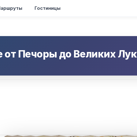
аршруты
Гостиницы
е от
Печоры
до
Великих Лук