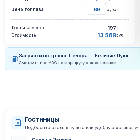
Цена топлива
руб./л
197
Топлива всего
л
13 569
Стоимость
руб.
Заправки по трассе Печора — Великие Луки
⛽
Смотрите все АЗС по маршруту с расстоянием
Гостиницы
Подберите отель в пункте или удобную остановку
Отели в Печоре