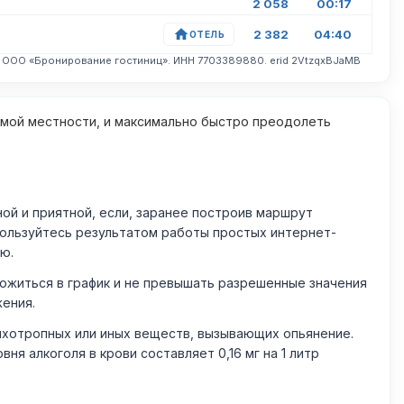
2 058
00:17
2 382
04:40
ОТЕЛЬ
. ООО «Бронирование гостиниц». ИНН 7703389880. erid 2VtzqxBJaMB
омой местности, и максимально быстро преодолеть
й и приятной, если, заранее построив маршрут
пользуйтесь результатом работы простых интернет-
ю.
житься в график и не превышать разрешенные значения
жения.
ихотропных или иных веществ, вызывающих опьянение.
 алкоголя в крови составляет 0,16 мг на 1 литр