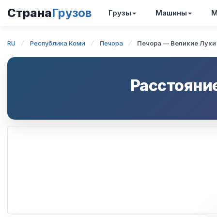
Страна
Грузов
Грузы
Машины
М
RU
Республика Коми
Печора
Печора — Великие Луки
Расстояни