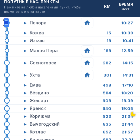
ПОПУТНЫЕ НАС. ПУНКТЫ
ВРЕМЯ
КМ
Нажмите на любой населенный пункт, чтобы
мест.
посмотреть его на карте
▸
Печора
10:27
▸
Кожва
15
10:39
▸
Изъяю
18
10:41
▸
Малая Пера
188
12:59
▸
Сосногорск
282
14:15
▸
Ухта
301
14:31
▸
Емва
498
17:10
▸
Вёздино
584
18:20
▸
Жешарт
608
18:39
▸
Яренск
640
19:05
▸
Коряжма
823
21:34
▸
Вычегодский
835
21:44
▸
Котлас
852
21:57
▸
Красавино
893
22:31