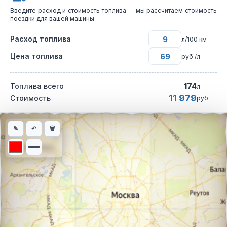
Введите расход и стоимость топлива — мы рассчитаем стоимость
поездки для вашей машины
Расход топлива
л/100 км
Цена топлива
руб./л
174
Топлива всего
л
11 979
Стоимость
руб.
Интерактивная карта автомобильного маршрута из города Печ
✎
↶
🗑