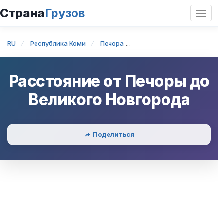
Страна
Грузов
Откр
нави
RU
Республика Коми
Печора
Печора — Великий Новг
Расстояние от
Печоры
до
Великого Новгорода
Поделиться