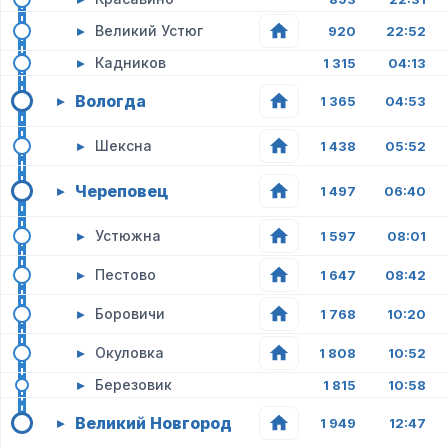
▸
Великий Устюг
920
22:52
▸
Кадников
1 315
04:13
Вологда
▸
1 365
04:53
▸
Шексна
1 438
05:52
Череповец
▸
1 497
06:40
▸
Устюжна
1 597
08:01
▸
Пестово
1 647
08:42
▸
Боровичи
1 768
10:20
▸
Окуловка
1 808
10:52
▸
Березовик
1 815
10:58
Великий Новгород
▸
1 949
12:47