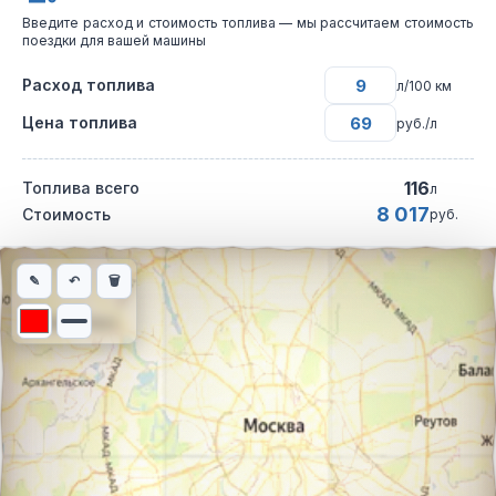
Введите расход и стоимость топлива — мы рассчитаем стоимость
поездки для вашей машины
Расход топлива
л/100 км
Цена топлива
руб./л
116
Топлива всего
л
8 017
Стоимость
руб.
Интерактивная карта автомобильного маршрута из города Пен
✎
↶
🗑