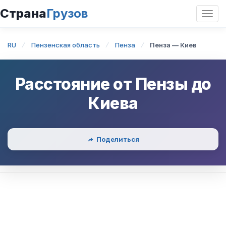
Страна
Грузов
Откр
нави
RU
Пензенская область
Пенза
Пенза — Киев
Расстояние от
Пензы
до
Киева
Поделиться