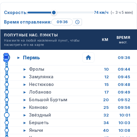
Скорость:
74 км/ч
(~ 3 ч 5 мин)
Время отправления:
ПОПУТНЫЕ НАС. ПУНКТЫ
ВРЕМЯ
КМ
Нажмите на любой населенный пункт, чтобы
мест.
посмотреть его на карте
Пермь
▸
09:36
▸
Фролы
10
09:44
▸
Замулянка
12
09:45
▸
Нестюково
15
09:48
▸
Лобаново
17
09:49
▸
Большой Буртым
20
09:52
▸
Кояново
25
09:56
▸
Звёздный
32
10:01
▸
Бершеть
34
10:03
▸
Янычи
40
10:08