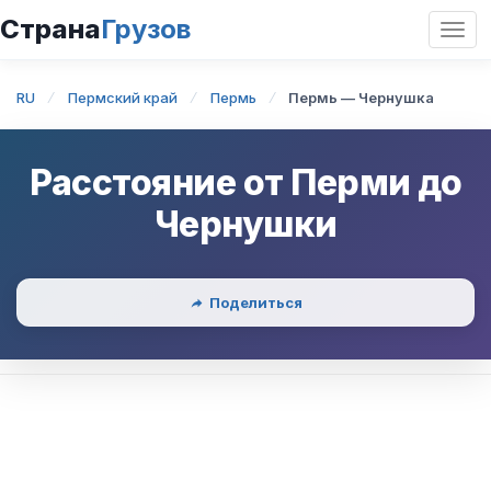
Страна
Грузов
Откр
нави
RU
Пермский край
Пермь
Пермь — Чернушка
Расстояние от
Перми
до
Чернушки
Поделиться