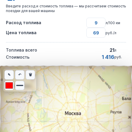
Введите расход и стоимость топлива — мы рассчитаем стоимость
поездки для вашей машины
Расход топлива
л/100 км
Цена топлива
руб./л
21
Топлива всего
л
1 416
Стоимость
руб.
Интерактивная карта автомобильного маршрута из города Пер
✎
↶
🗑