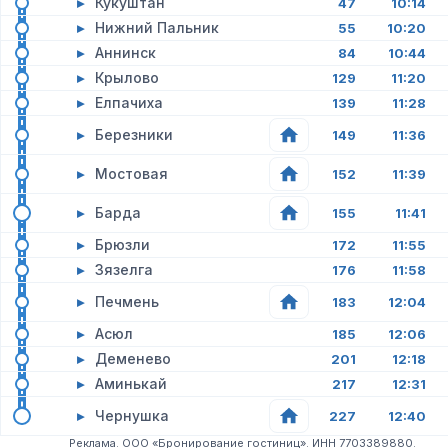
▸
Кукуштан
47
10:14
▸
Нижний Пальник
55
10:20
▸
Аннинск
84
10:44
▸
Крылово
129
11:20
▸
Елпачиха
139
11:28
▸
Березники
149
11:36
▸
Мостовая
152
11:39
▸
Барда
155
11:41
▸
Брюзли
172
11:55
▸
Зязелга
176
11:58
▸
Печмень
183
12:04
▸
Асюл
185
12:06
▸
Деменево
201
12:18
▸
Аминькай
217
12:31
▸
Чернушка
227
12:40
Реклама. ООО «Бронирование гостиниц». ИНН 7703389880.