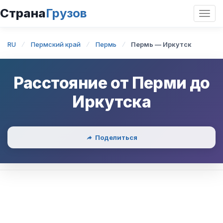
Страна
Грузов
Откр
нави
RU
Пермский край
Пермь
Пермь — Иркутск
Расстояние от
Перми
до
Иркутска
Поделиться