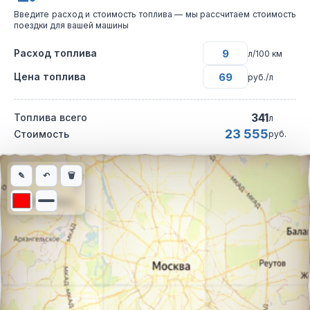
Введите расход и стоимость топлива — мы рассчитаем стоимость
поездки для вашей машины
Расход топлива
л/100 км
Цена топлива
руб./л
341
Топлива всего
л
23 555
Стоимость
руб.
Интерактивная карта автомобильного маршрута из города Пер
✎
↶
🗑