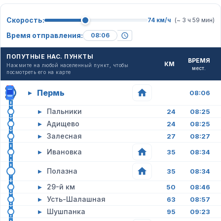
Скорость:
74 км/ч
(~ 3 ч 59 мин)
Время отправления:
ПОПУТНЫЕ НАС. ПУНКТЫ
ВРЕМЯ
КМ
Нажмите на любой населенный пункт, чтобы
мест.
посмотреть его на карте
Пермь
▸
08:06
▸
Пальники
24
08:25
▸
Адищево
24
08:25
▸
Залесная
27
08:27
▸
Ивановка
35
08:34
▸
Полазна
35
08:34
▸
29-й км
50
08:46
▸
Усть-Шалашная
63
08:57
▸
Шушпанка
95
09:23