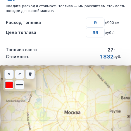
Введите расход и стоимость топлива — мы рассчитаем стоимость
поездки для вашей машины
Расход топлива
л/100 км
Цена топлива
руб./л
27
Топлива всего
л
1 832
Стоимость
руб.
Интерактивная карта автомобильного маршрута из города Пер
✎
↶
🗑