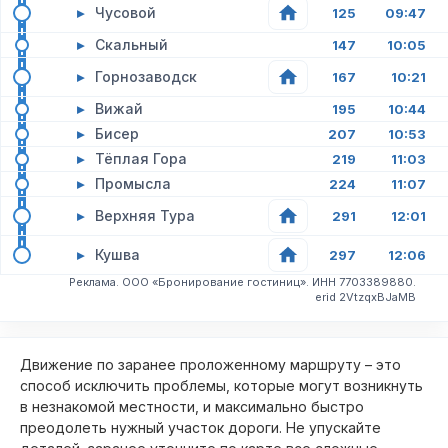
▸
Чусовой
125
09:47
▸
Скальный
147
10:05
▸
Горнозаводск
167
10:21
▸
Вижай
195
10:44
▸
Бисер
207
10:53
▸
Тёплая Гора
219
11:03
▸
Промысла
224
11:07
▸
Верхняя Тура
291
12:01
▸
Кушва
297
12:06
Реклама. ООО «Бронирование гостиниц». ИНН 7703389880.
erid 2VtzqxBJaMB
Движение по заранее проложенному маршруту – это
способ исключить проблемы, которые могут возникнуть
в незнакомой местности, и максимально быстро
преодолеть нужный участок дороги. Не упускайте