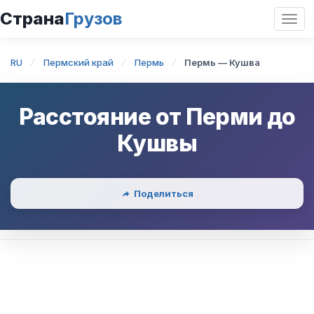
Страна
Грузов
Откр
нави
RU
Пермский край
Пермь
Пермь — Кушва
Расстояние от
Перми
до
Кушвы
Поделиться