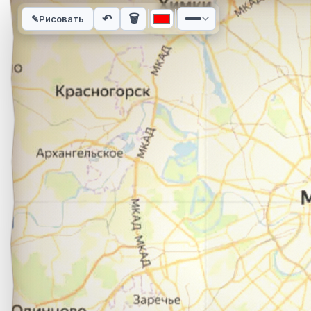
Интерактивная карта автомобильного маршрута из города П
↶
🗑
✎
Рисовать