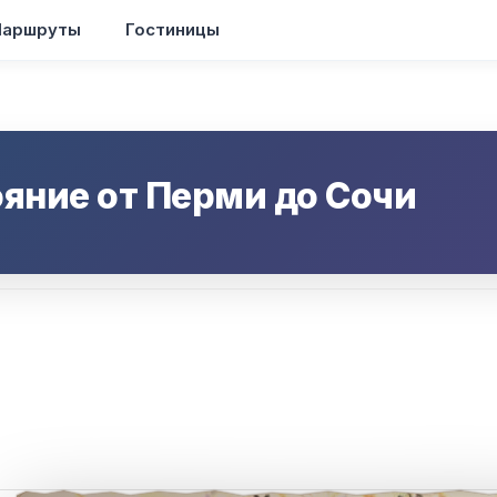
аршруты
Гостиницы
ояние от
Перми
до
Сочи