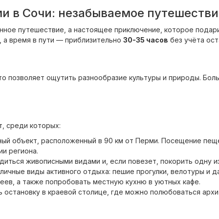
 в Сочи: незабываемое путешестви
инное путешествие, а настоящее приключение, которое подар
, а время в пути — приблизительно
30-35 часов
без учёта ост
а
о позволяет ощутить разнообразие культуры и природы. Бол
, среди которых:
ый объект, расположенный в 90 км от Перми. Посещение пещ
ии региона.
диться живописными видами и, если повезет, покорить одну и
личные виды активного отдыха: пешие прогулки, велотуры и 
еев, а также попробовать местную кухню в уютных кафе.
ь остановку в краевой столице, где можно полюбоваться арх