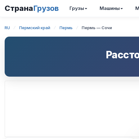
Страна
Грузов
Грузы
Машины
М
RU
Пермский край
Пермь
Пермь — Сочи
Расст