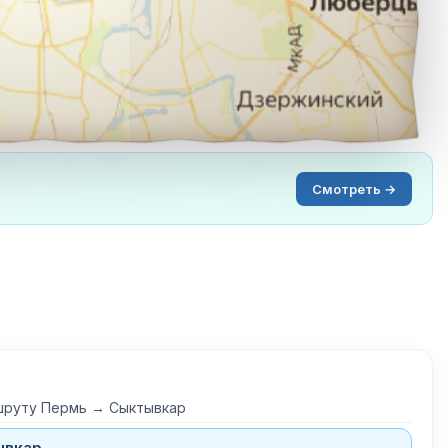
Смотреть →
шруту Пермь → Сыктывкар
ывкар