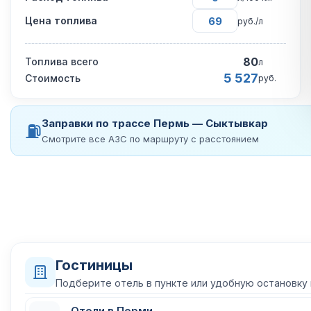
Цена топлива
руб./л
80
Топлива всего
л
5 527
Стоимость
руб.
Заправки по трассе Пермь — Сыктывкар
⛽
Смотрите все АЗС по маршруту с расстоянием
Гостиницы
Подберите отель в пункте или удобную остановку
Отели в Перми