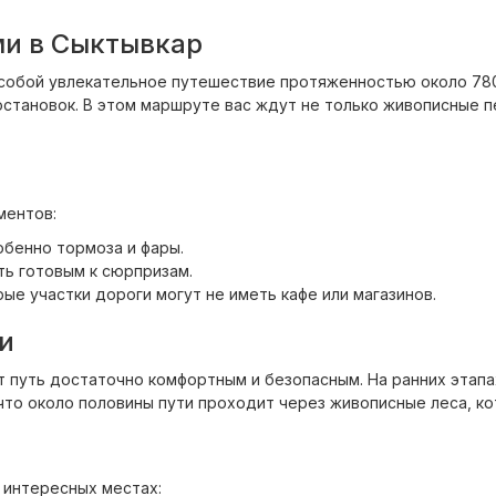
и в Сыктывкар
собой увлекательное путешествие протяженностью около 780
 остановок. В этом маршруте вас ждут не только живописные п
ментов:
бенно тормоза и фары.
ть готовым к сюрпризам.
рые участки дороги могут не иметь кафе или магазинов.
и
т путь достаточно комфортным и безопасным. На ранних этапа
то около половины пути проходит через живописные леса, ко
 интересных местах: