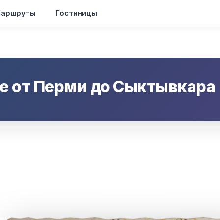
аршруты
Гостиницы
е от
Перми
до
Сыктывкара