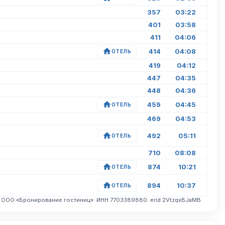
357
03:22
401
03:58
411
04:06
414
04:08
ОТЕЛЬ
419
04:12
447
04:35
448
04:36
459
04:45
ОТЕЛЬ
469
04:53
492
05:11
ОТЕЛЬ
710
08:08
874
10:21
ОТЕЛЬ
894
10:37
ОТЕЛЬ
. ООО «Бронирование гостиниц». ИНН 7703389880. erid 2VtzqxBJaMB