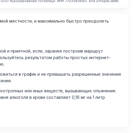
. ООО «Бронирование гостиниц». ИНН 7703389880. erid 2VtzqxBJaMB
омой местности, и максимально быстро преодолеть
й и приятной, если, заранее построив маршрут
пользуйтесь результатом работы простых интернет-
ю.
житься в график и не превышать разрешенные значения
жения.
ихотропных или иных веществ, вызывающих опьянение.
 алкоголя в крови составляет 0,16 мг на 1 литр