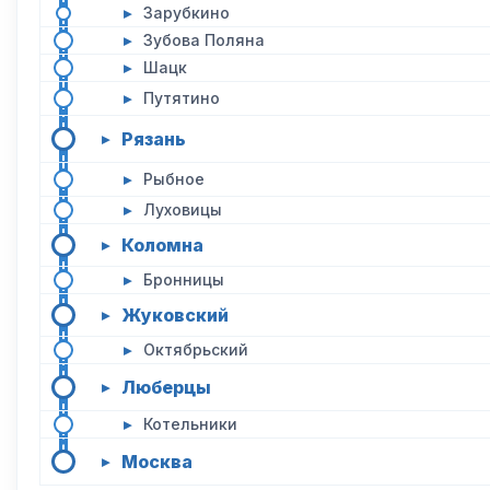
▸
Зарубкино
▸
Зубова Поляна
▸
Шацк
▸
Путятино
Рязань
▸
▸
Рыбное
▸
Луховицы
Коломна
▸
▸
Бронницы
Жуковский
▸
▸
Октябрьский
Люберцы
▸
▸
Котельники
Москва
▸