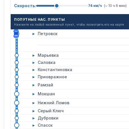
Скорость:
74 км/ч
(~ 10 ч 6 мин)
ПОПУТНЫЕ НАС. ПУНКТЫ
Нажмите на любой населенный пункт, чтобы посмотреть его на карте
▸
Петровск
▸
Марьевка
▸
Саловка
▸
Константиновка
▸
Приовражное
▸
Рамзай
▸
Мокшан
▸
Нижний Ломов
▸
Серый Ключ
▸
Дубровки
▸
Спасск