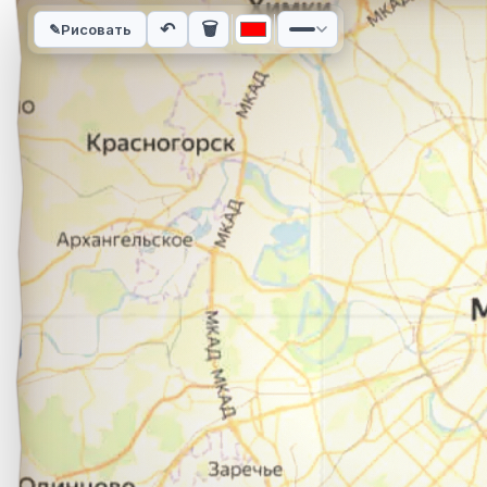
Интерактивная карта автомобильного маршрута из города П
↶
🗑
✎
Рисовать