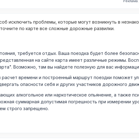
Реклама
об исключить проблемы, которые могут возникнуть в незнак
уточните по карте все сложные дорожные развилки.
ния, требуется отдых. Ваша поездка будет более безопасно
Представленная на сайте карта имеет различные режимы. Вос
арта". Возможно, там вы найдете полезную для вас информаци
расчет времени и построенный маршрут поездки поможет уло
двергать опасности себя и других участников дорожного дви
ающих алкогольное или наркотическое опьянение, а также пс
ожная суммарная допустимая погрешность при измерении уровня
лем строго запрещено.