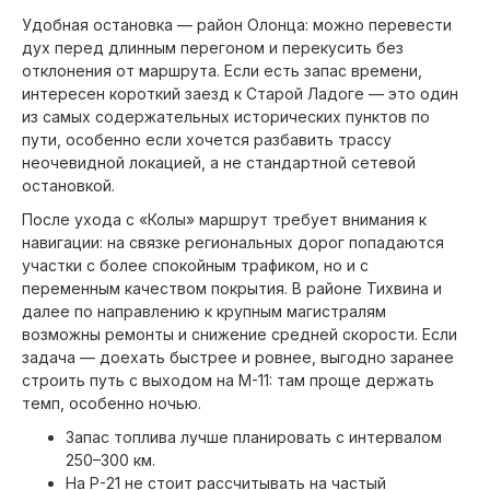
Удобная остановка — район Олонца: можно перевести
дух перед длинным перегоном и перекусить без
отклонения от маршрута. Если есть запас времени,
интересен короткий заезд к Старой Ладоге — это один
из самых содержательных исторических пунктов по
пути, особенно если хочется разбавить трассу
неочевидной локацией, а не стандартной сетевой
остановкой.
После ухода с «Колы» маршрут требует внимания к
навигации: на связке региональных дорог попадаются
участки с более спокойным трафиком, но и с
переменным качеством покрытия. В районе Тихвина и
далее по направлению к крупным магистралям
возможны ремонты и снижение средней скорости. Если
задача — доехать быстрее и ровнее, выгодно заранее
строить путь с выходом на М-11: там проще держать
темп, особенно ночью.
Запас топлива лучше планировать с интервалом
250–300 км.
На Р-21 не стоит рассчитывать на частый