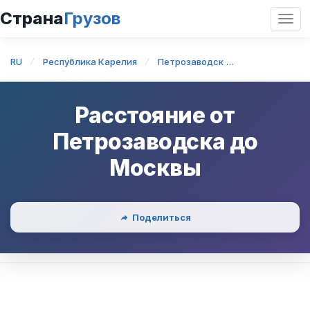
Страна
Грузов
Откр
нави
RU
Республика Карелия
Петрозаводск
Петрозаводс
Расстояние от
Петрозаводска
до
Москвы
Поделиться