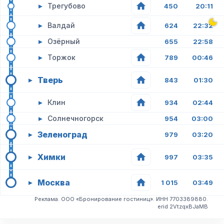
▸
Трегубово
450
20:11
▸
Валдай
624
22:32
▸
Озёрный
655
22:58
▸
Торжок
789
00:46
Тверь
▸
843
01:30
▸
Клин
934
02:44
▸
Солнечногорск
954
03:00
Зеленоград
▸
979
03:20
Химки
▸
997
03:35
Москва
▸
1 015
03:49
Реклама. ООО «Бронирование гостиниц». ИНН 7703389880.
erid 2VtzqxBJaMB