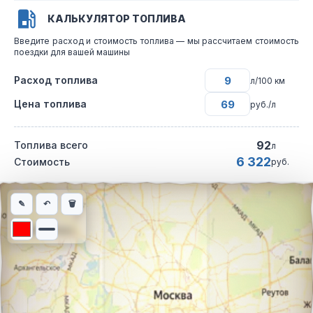
КАЛЬКУЛЯТОР ТОПЛИВА
Введите расход и стоимость топлива — мы рассчитаем стоимость
поездки для вашей машины
Расход топлива
л/100 км
Цена топлива
руб./л
92
Топлива всего
л
6 322
Стоимость
руб.
Интерактивная карта автомобильного маршрута из города Пет
✎
↶
🗑