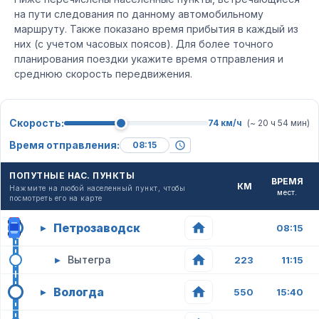
на пути следования по данному автомобильному
маршруту. Также показано время прибытия в каждый из
них (с учетом часовых поясов). Для более точного
планирования поездки укажите время отправления и
среднюю скорость передвижения.
Скорость:
74 км/ч
(~ 20 ч 54 мин)
Время отправления:
ПОПУТНЫЕ НАС. ПУНКТЫ
ВРЕМЯ
КМ
Нажмите на любой населенный пункт, чтобы
мест.
посмотреть его на карте
Петрозаводск
▸
08:15
▸
Вытегра
223
11:15
Вологда
▸
550
15:40