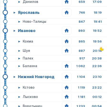
▸
Данилов
659
17:09
Ярославль
▸
746
18:19
▸
Ново-Талицы
847
19:41
Иваново
▸
860
19:52
▸
Кохма
865
19:56
▸
Шуя
887
20:14
▸
Палех
917
20:38
▸
Балахна
1 062
22:36
Нижний Новгород
▸
1 104
23:10
▸
Кстово
1 119
23:22
▸
Лысково
1 181
00:12
▸
Воротынец
1 233
00:54