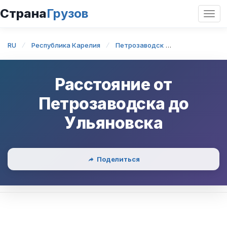
Страна
Грузов
Откр
нави
RU
Республика Карелия
Петрозаводск
Петрозаводск
Расстояние от
Петрозаводска
до
Ульяновска
Поделиться