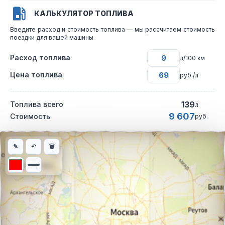
КАЛЬКУЛЯТОР ТОПЛИВА
Введите расход и стоимость топлива — мы рассчитаем стоимость
поездки для вашей машины
Расход топлива
л/100 км
Цена топлива
руб./л
139
Топлива всего
л
9 607
Стоимость
руб.
Интерактивная карта автомобильного маршрута из города Пет
✎
↶
🗑