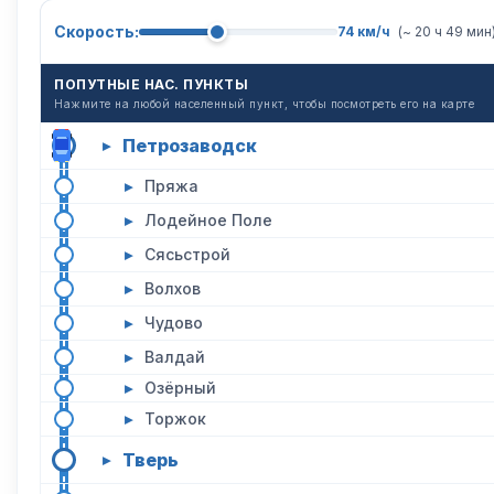
Скорость:
74 км/ч
(~ 20 ч 49 мин
ПОПУТНЫЕ НАС. ПУНКТЫ
Нажмите на любой населенный пункт, чтобы посмотреть его на карте
Петрозаводск
▸
▸
Пряжа
▸
Лодейное Поле
▸
Сясьстрой
▸
Волхов
▸
Чудово
▸
Валдай
▸
Озёрный
▸
Торжок
Тверь
▸