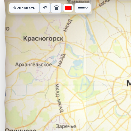
Интерактивная карта автомобильного маршрута из города 
↶
🗑
✎
Рисовать