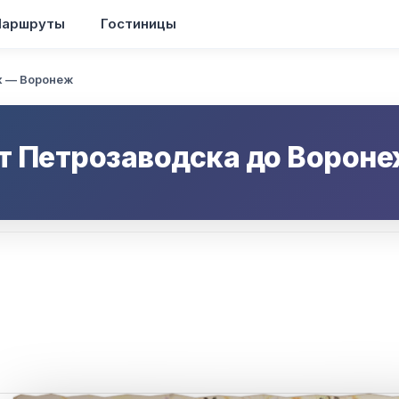
аршруты
Гостиницы
к — Воронеж
от
Петрозаводска
до
Вороне