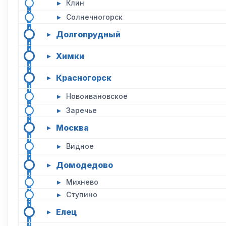
▸
Клин
▸
Солнечногорск
Долгопрудный
▸
Химки
▸
Красногорск
▸
▸
Новоивановское
▸
Заречье
Москва
▸
▸
Видное
Домодедово
▸
▸
Михнево
▸
Ступино
Елец
▸