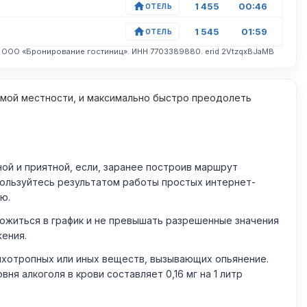
1 455
00:46
ОТЕЛЬ
1 545
01:59
ОТЕЛЬ
. ООО «Бронирование гостиниц». ИНН 7703389880. erid 2VtzqxBJaMB
омой местности, и максимально быстро преодолеть
й и приятной, если, заранее построив маршрут
пользуйтесь результатом работы простых интернет-
ю.
житься в график и не превышать разрешенные значения
жения.
ихотропных или иных веществ, вызывающих опьянение.
 алкоголя в крови составляет 0,16 мг на 1 литр