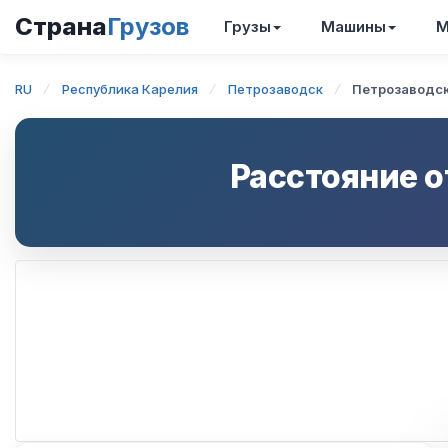
Страна
Грузов
Грузы
Машины
М
RU
Республика Карелия
Петрозаводск
Петрозаводс
Расстояние 