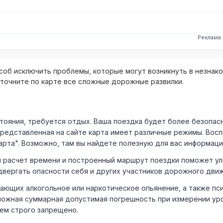
Реклама
об исключить проблемы, которые могут возникнуть в незнак
уточните по карте все сложные дорожные развилки.
ния, требуется отдых. Ваша поездка будет более безопасно
Представленная на сайте карта имеет различные режимы. Вос
арта". Возможно, там вы найдете полезную для вас информаци
расчет времени и построенный маршрут поездки поможет уло
двергать опасности себя и других участников дорожного дви
ающих алкогольное или наркотическое опьянение, а также пс
ожная суммарная допустимая погрешность при измерении уровня
лем строго запрещено.