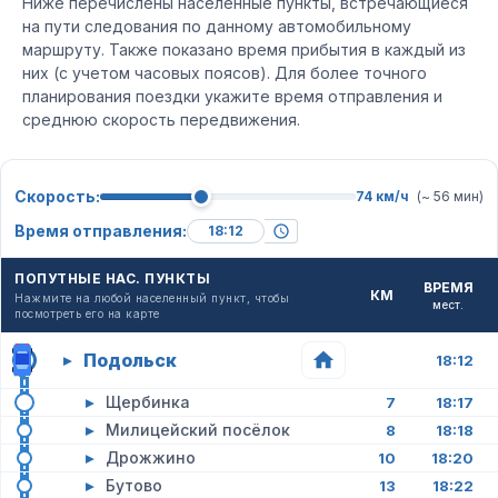
Ниже перечислены населенные пункты, встречающиеся
на пути следования по данному автомобильному
маршруту. Также показано время прибытия в каждый из
них (с учетом часовых поясов). Для более точного
планирования поездки укажите время отправления и
среднюю скорость передвижения.
Скорость:
74 км/ч
(~ 56 мин)
Время отправления:
ПОПУТНЫЕ НАС. ПУНКТЫ
ВРЕМЯ
КМ
Нажмите на любой населенный пункт, чтобы
мест.
посмотреть его на карте
Подольск
▸
18:12
▸
Щербинка
7
18:17
▸
Милицейский посёлок
8
18:18
▸
Дрожжино
10
18:20
▸
Бутово
13
18:22