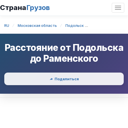
Страна
Грузов
Откр
нави
RU
Московская область
Подольск
Подольск — Раме
Расстояние от
Подольска
до
Раменского
Поделиться