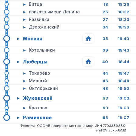
▸
Битца
18
18:26
▸
совхоза имени Ленина
25
18:32
▸
Развилка
27
18:33
▸
Дзержинский
34
18:39
Москва
▸
35
18:40
▸
Котельники
39
18:43
Люберцы
▸
40
18:44
▸
Токарёво
44
18:47
▸
Мирный
46
18:49
▸
Октябрьский
48
18:50
Жуковский
▸
63
19:03
▸
Кратово
63
19:03
Раменское
▸
68
19:07
Реклама. ООО «Бронирование гостиниц». ИНН 7703389880.
erid 2VtzqxBJaMB