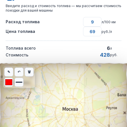
Введите расход и стоимость топлива — мы рассчитаем стоимость
поездки для вашей машины
Расход топлива
л/100 км
Цена топлива
руб./л
6
Топлива всего
л
428
Стоимость
руб.
Интерактивная карта автомобильного маршрута из города Под
✎
↶
🗑