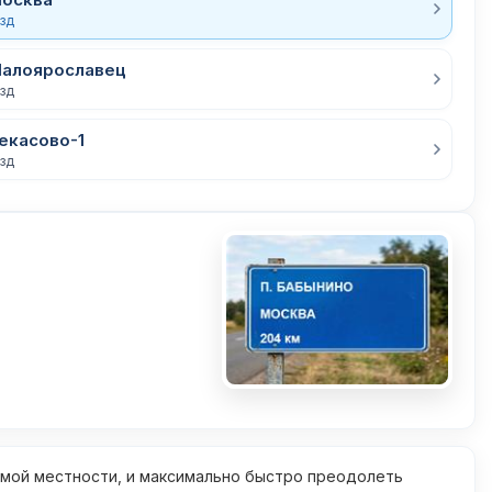
езд
Малоярославец
езд
екасово-1
езд
омой местности, и максимально быстро преодолеть