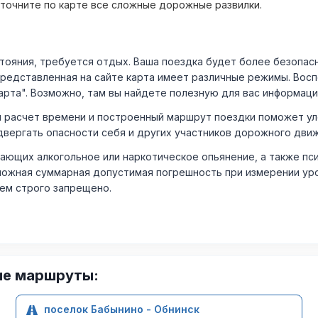
уточните по карте все сложные дорожные развилки.
ния, требуется отдых. Ваша поездка будет более безопасно
Представленная на сайте карта имеет различные режимы. Вос
арта". Возможно, там вы найдете полезную для вас информаци
расчет времени и построенный маршрут поездки поможет уло
двергать опасности себя и других участников дорожного дви
ающих алкогольное или наркотическое опьянение, а также пс
ожная суммарная допустимая погрешность при измерении уровня
лем строго запрещено.
ие маршруты:
поселок Бабынино - Обнинск