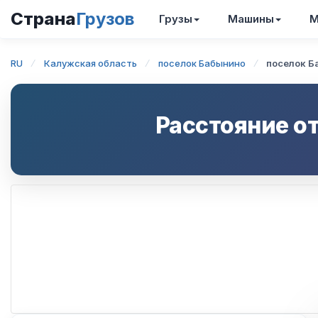
Страна
Грузов
Грузы
Машины
М
RU
Калужская область
поселок Бабынино
поселок Б
Расстояние о