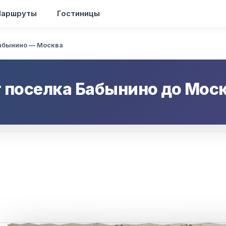
аршруты
Гостиницы
абынино — Москва
т
поселка Бабынино
до
Мос