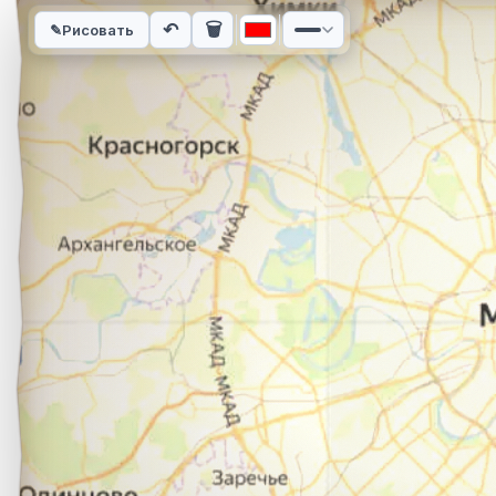
Интерактивная карта автомобильного маршрута из города п
↶
🗑
✎
Рисовать