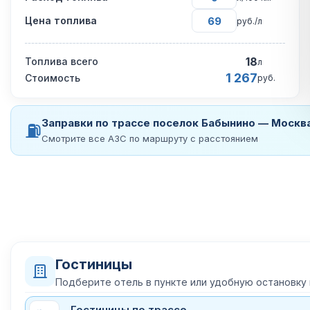
Цена топлива
руб./л
18
Топлива всего
л
1 267
Стоимость
руб.
Заправки по трассе поселок Бабынино — Москв
⛽
Смотрите все АЗС по маршруту с расстоянием
Гостиницы
Подберите отель в пункте или удобную остановку
Гостиницы по трассе