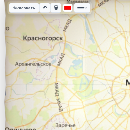
Интерактивная карта автомобильного маршрута из города п
↶
🗑
✎
Рисовать