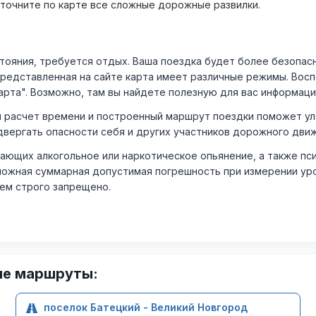
уточните по карте все сложные дорожные развилки.
ния, требуется отдых. Ваша поездка будет более безопасно
Представленная на сайте карта имеет различные режимы. Вос
арта". Возможно, там вы найдете полезную для вас информаци
расчет времени и построенный маршрут поездки поможет уло
двергать опасности себя и других участников дорожного дви
ающих алкогольное или наркотическое опьянение, а также пс
ожная суммарная допустимая погрешность при измерении уровня
лем строго запрещено.
ие маршруты:
поселок Батецкий - Великий Новгород