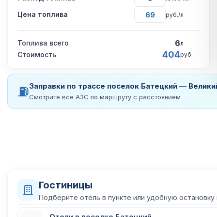
Цена топлива
руб./л
6
Топлива всего
л
404
Стоимость
руб.
Заправки по трассе поселок Батецкий — Велики
⛽
Смотрите все АЗС по маршруту с расстоянием
Гостиницы
Подберите отель в пункте или удобную остановку
Отели в поселке Батецкий