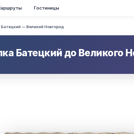
аршруты
Гостиницы
 Батецкий — Великий Новгород
лка Батецкий
до
Великого Н