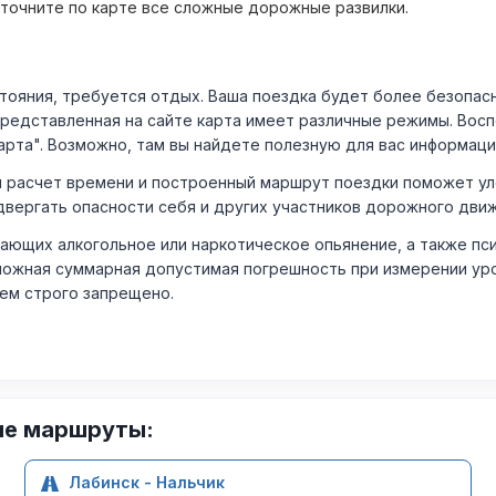
уточните по карте все сложные дорожные развилки.
ния, требуется отдых. Ваша поездка будет более безопасно
Представленная на сайте карта имеет различные режимы. Вос
арта". Возможно, там вы найдете полезную для вас информаци
расчет времени и построенный маршрут поездки поможет уло
двергать опасности себя и других участников дорожного дви
ающих алкогольное или наркотическое опьянение, а также пс
ожная суммарная допустимая погрешность при измерении уровня
лем строго запрещено.
ие маршруты:
Лабинск - Нальчик