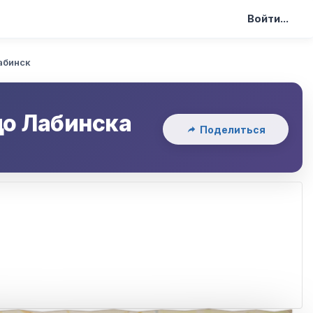
Войти...
абинск
до
Лабинска
Поделиться