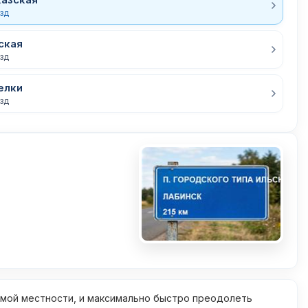
езд
ская
езд
елки
езд
омой местности, и максимально быстро преодолеть