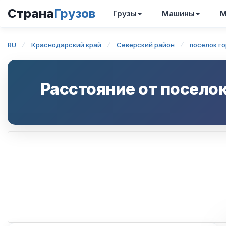
Страна
Грузов
Грузы
Машины
М
RU
Краснодарский край
Северский район
поселок г
Расстояние от
поселок