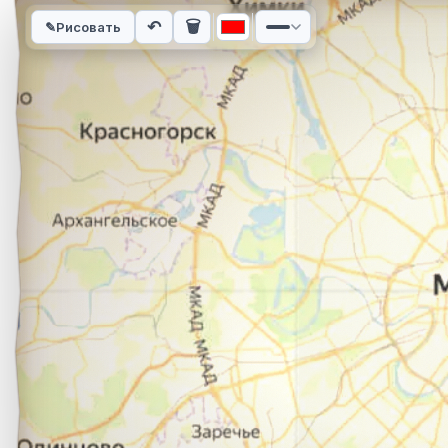
Интерактивная карта автомобильного маршрута из города по
↶
🗑
✎
Рисовать