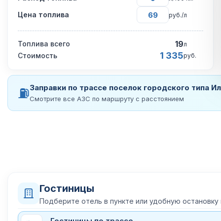
Цена топлива
руб./л
19
Топлива всего
л
1 335
Стоимость
руб.
Заправки по трассе поселок городского типа И
⛽
Смотрите все АЗС по маршруту с расстоянием
Гостиницы
Подберите отель в пункте или удобную остановку
Гостиницы по трассе