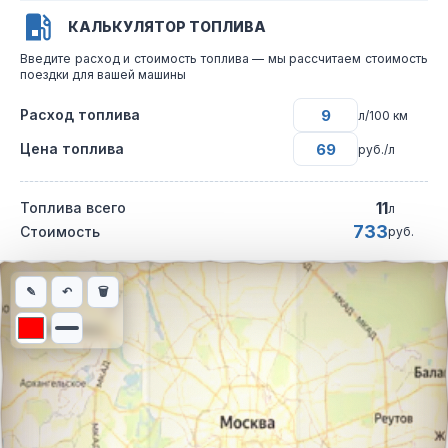
КАЛЬКУЛЯТОР ТОПЛИВА
Введите расход и стоимость топлива — мы рассчитаем стоимость
поездки для вашей машины
Расход топлива
л/100 км
Цена топлива
руб./л
11
Топлива всего
л
733
Стоимость
руб.
Интерактивная карта автомобильного маршрута из города посе
✎
↶
🗑