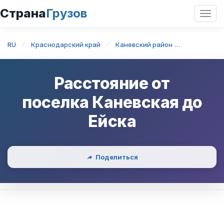
Страна
Грузов
Откр
нави
RU
Краснодарский край
Каневский район
поселок К
Расстояние от
поселка Каневская
до
Ейска
Поделиться