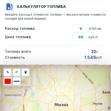
КАЛЬКУЛЯТОР ТОПЛИВА
Введите расход и стоимость топлива — мы рассчитаем стоимость
поездки для вашей машины
Расход топлива
л/100 км
Цена топлива
руб./л
22
Топлива всего
л
1 546
Стоимость
руб.
Интерактивная карта автомобильного маршрута из города пос
✎
↶
🗑