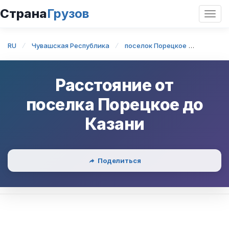
Страна
Грузов
Откр
нави
RU
Чувашская Республика
поселок Порецкое
посело
Расстояние от
поселка Порецкое
до
Казани
Поделиться