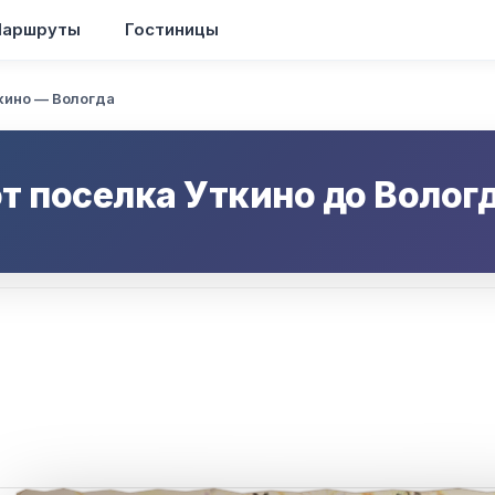
аршруты
Гостиницы
кино — Вологда
от
поселка Уткино
до
Волог