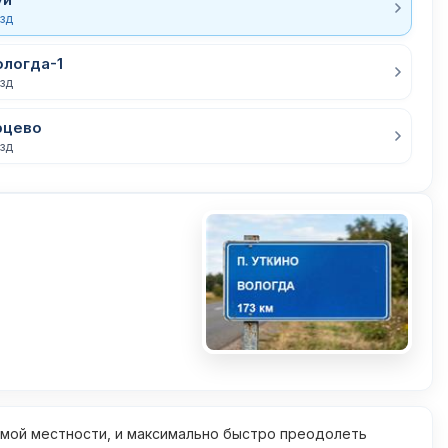
езд
ологда-1
езд
рцево
езд
омой местности, и максимально быстро преодолеть