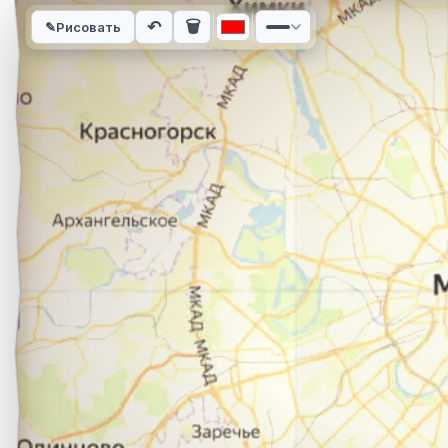
Интерактивная карта автомобильного маршрута из города п
↶
🗑
✎
Рисовать