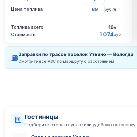
Цена топлива
руб./л
16
Топлива всего
л
1 074
Стоимость
руб.
Заправки по трассе поселок Уткино — Вологда
⛽
Смотрите все АЗС по маршруту с расстоянием
Гостиницы
Подберите отель в пункте или удобную остановку
Отели в поселке Уткино