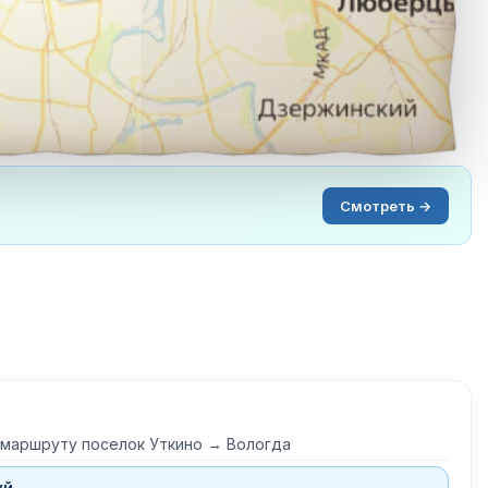
Смотреть →
 маршруту поселок Уткино → Вологда
уй