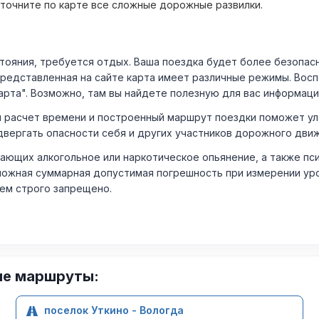
уточните по карте все сложные дорожные развилки.
ния, требуется отдых. Ваша поездка будет более безопасно
Представленная на сайте карта имеет различные режимы. Вос
арта". Возможно, там вы найдете полезную для вас информаци
расчет времени и построенный маршрут поездки поможет уло
двергать опасности себя и других участников дорожного дви
ающих алкогольное или наркотическое опьянение, а также пс
ожная суммарная допустимая погрешность при измерении уровня
лем строго запрещено.
ие маршруты:
поселок Уткино - Вологда