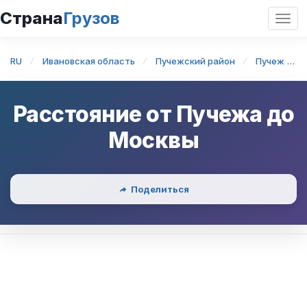
Страна
Грузов
Откр
нави
RU
Ивановская область
Пучежский район
Пучеж
Расстояние от
Пучежа
до
Москвы
Поделиться