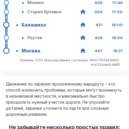
▸
Монино
406
17:48
▸
Старая Купавна
409
17:50
Балашиха
▸
421
18:00
▸
Реутов
429
18:06
Москва
▸
447
18:21
Реклама. ООО «Бронирование гостиниц». ИНН 7703389880.
erid 2VtzqxBJaMB
Движение по заранее проложенному маршруту – это
способ исключить проблемы, которые могут возникнуть
в незнакомой местности, и максимально быстро
преодолеть нужный участок дороги. Не упускайте
деталей, заранее уточните по карте все сложные
дорожные развилки.
Не забывайте несколько простых правил: