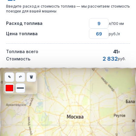
Введите расход и стоимость топлива — мы рассчитаем стоимость
поездки для вашей машины
Расход топлива
л/100 км
Цена топлива
руб./л
41
Топлива всего
л
2 832
Стоимость
руб.
Интерактивная карта автомобильного маршрута из города Пуч
✎
↶
🗑