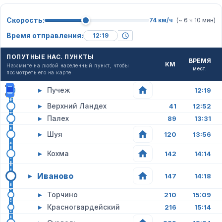
Скорость:
74 км/ч
(~ 6 ч 10 мин)
Время отправления:
ПОПУТНЫЕ НАС. ПУНКТЫ
ВРЕМЯ
КМ
Нажмите на любой населенный пункт, чтобы
мест.
посмотреть его на карте
▸
Пучеж
12:19
▸
Верхний Ландех
41
12:52
▸
Палех
89
13:31
▸
Шуя
120
13:56
▸
Кохма
142
14:14
Иваново
▸
147
14:18
▸
Торчино
210
15:09
▸
Красногвардейский
216
15:14