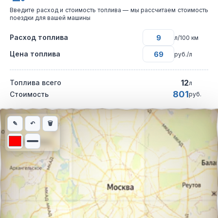
Введите расход и стоимость топлива — мы рассчитаем стоимость
поездки для вашей машины
Расход топлива
л/100 км
Цена топлива
руб./л
12
Топлива всего
л
801
Стоимость
руб.
Интерактивная карта автомобильного маршрута из города Рам
✎
↶
🗑