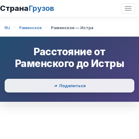
Страна
Грузов
Откр
нави
RU
Раменское
Раменское — Истра
Расстояние от
Раменского
до
Истры
Поделиться