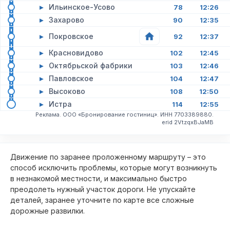
▸
Ильинское-Усово
78
12:26
▸
Захарово
90
12:35
▸
Покровское
92
12:37
▸
Красновидово
102
12:45
▸
Октябрьской фабрики
103
12:46
▸
Павловское
104
12:47
▸
Высоково
108
12:50
▸
Истра
114
12:55
Реклама. ООО «Бронирование гостиниц». ИНН 7703389880.
erid 2VtzqxBJaMB
Движение по заранее проложенному маршруту – это
способ исключить проблемы, которые могут возникнуть
в незнакомой местности, и максимально быстро
преодолеть нужный участок дороги. Не упускайте
деталей, заранее уточните по карте все сложные
дорожные развилки.