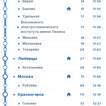
▸
Верея
14
11:34
▸
Быково
15
11:35
▸
Удельная
17
11:36
Всесоюзного
▸
электротехнического
17
11:36
института имени Ленина
▸
Михнево
18
11:37
▸
Малаховка
18
11:37
▸
Токарёво
24
11:42
Люберцы
▸
27
11:44
▸
Котельники
28
11:45
Москва
▸
31
11:48
▸
Рублёво
69
12:18
Красногорск
▸
70
12:19
▸
Гольево
72
12:21