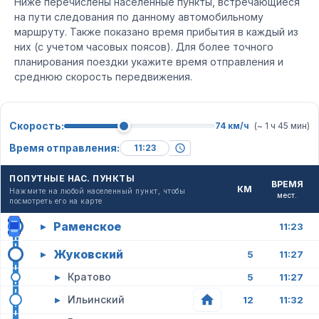
Ниже перечислены населенные пункты, встречающиеся
на пути следования по данному автомобильному
маршруту. Также показано время прибытия в каждый из
них (с учетом часовых поясов). Для более точного
планирования поездки укажите время отправления и
среднюю скорость передвижения.
Скорость:
74 км/ч
(~ 1 ч 45 мин)
Время отправления:
ПОПУТНЫЕ НАС. ПУНКТЫ
ВРЕМЯ
КМ
Нажмите на любой населенный пункт, чтобы
мест.
посмотреть его на карте
Раменское
▸
11:23
Жуковский
▸
5
11:27
▸
Кратово
5
11:27
▸
Ильинский
12
11:32