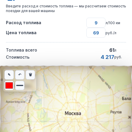
Введите расход и стоимость топлива — мы рассчитаем стоимость
поездки для вашей машины
Расход топлива
л/100 км
Цена топлива
руб./л
61
Топлива всего
л
4 217
Стоимость
руб.
Интерактивная карта автомобильного маршрута из города Рез
✎
↶
🗑