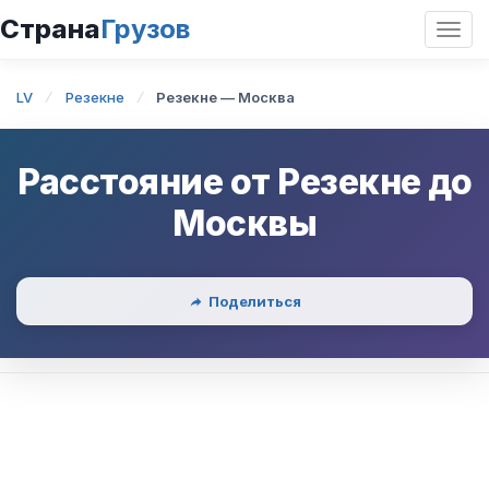
Страна
Грузов
Откр
нави
LV
Резекне
Резекне — Москва
Расстояние от
Резекне
до
Москвы
Поделиться