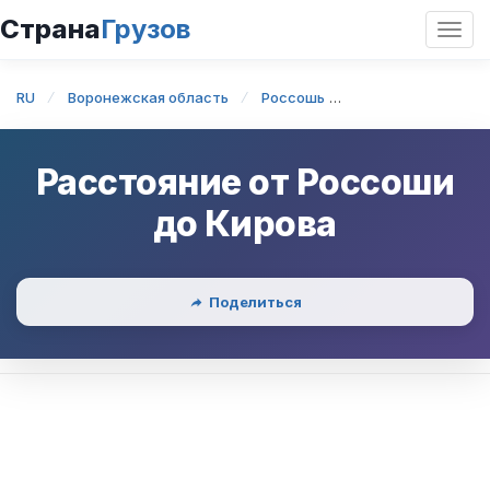
Страна
Грузов
Откр
нави
RU
Воронежская область
Россошь
Россошь — Киров
Расстояние от
Россоши
до
Кирова
Поделиться