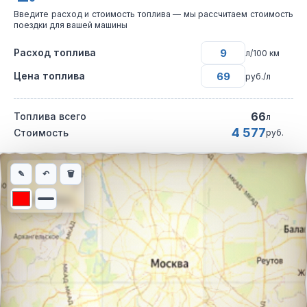
Введите расход и стоимость топлива — мы рассчитаем стоимость
поездки для вашей машины
Расход топлива
л/100 км
Цена топлива
руб./л
66
Топлива всего
л
4 577
Стоимость
руб.
Интерактивная карта автомобильного маршрута из города Рос
✎
↶
🗑