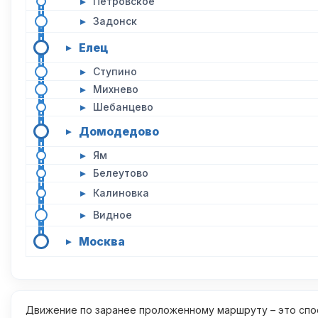
▸
Петровское
▸
Задонск
Елец
▸
▸
Ступино
▸
Михнево
▸
Шебанцево
Домодедово
▸
▸
Ям
▸
Белеутово
▸
Калиновка
▸
Видное
Москва
▸
Движение по заранее проложенному маршруту – это спос