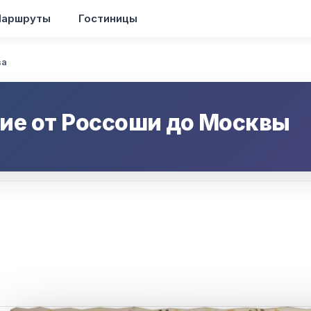
аршруты
Гостиницы
ва
ие от
Россоши
до
Москвы