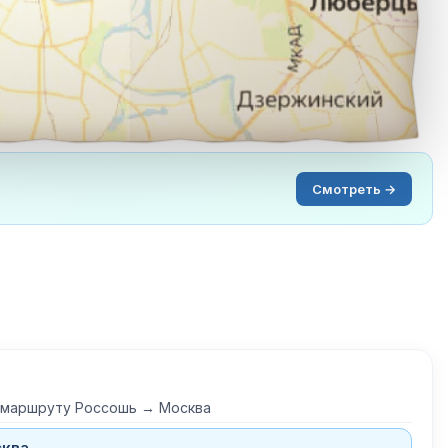
Смотреть →
о маршруту Россошь → Москва
сква