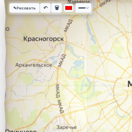
Интерактивная карта автомобильного маршрута из города Р
↶
🗑
✎
Рисовать