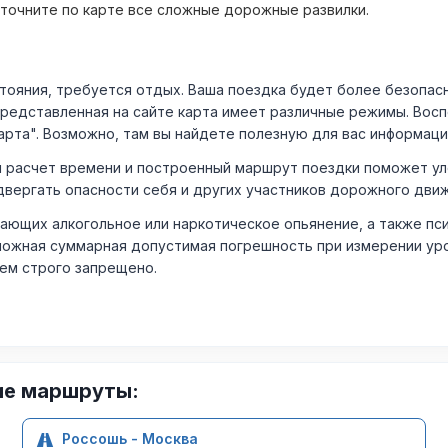
уточните по карте все сложные дорожные развилки.
ния, требуется отдых. Ваша поездка будет более безопасно
Представленная на сайте карта имеет различные режимы. Вос
арта". Возможно, там вы найдете полезную для вас информаци
расчет времени и построенный маршрут поездки поможет уло
двергать опасности себя и других участников дорожного дви
ающих алкогольное или наркотическое опьянение, а также пс
ожная суммарная допустимая погрешность при измерении уровня
лем строго запрещено.
ие маршруты:
Россошь - Москва