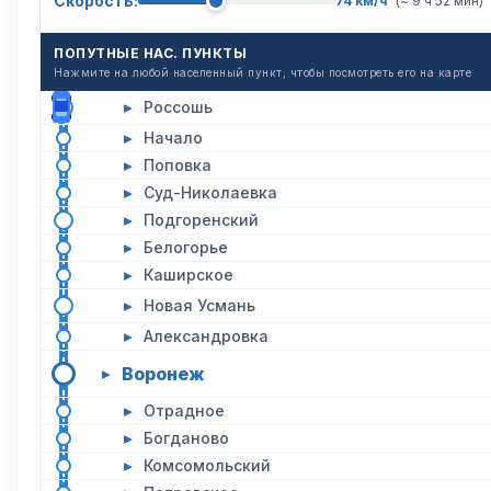
Скорость:
74 км/ч
(~ 9 ч 52 мин)
ПОПУТНЫЕ НАС. ПУНКТЫ
Нажмите на любой населенный пункт, чтобы посмотреть его на карте
▸
Россошь
▸
Начало
▸
Поповка
▸
Суд-Николаевка
▸
Подгоренский
▸
Белогорье
▸
Каширское
▸
Новая Усмань
▸
Александровка
Воронеж
▸
▸
Отрадное
▸
Богданово
▸
Комсомольский