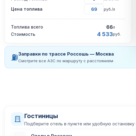
Цена топлива
руб./л
66
Топлива всего
л
4 533
Стоимость
руб.
Заправки по трассе Россошь — Москва
⛽
Смотрите все АЗС по маршруту с расстоянием
Гостиницы
Подберите отель в пункте или удобную остановку
Отели в Россоши