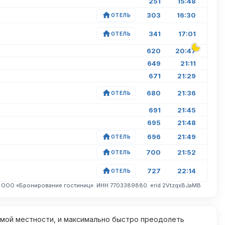
251
15:48
303
16:30
ОТЕЛЬ
341
17:01
ОТЕЛЬ
620
20:47
649
21:11
671
21:29
680
21:36
ОТЕЛЬ
691
21:45
695
21:48
696
21:49
ОТЕЛЬ
700
21:52
ОТЕЛЬ
727
22:14
ОТЕЛЬ
. ООО «Бронирование гостиниц». ИНН 7703389880. erid 2VtzqxBJaMB
омой местности, и максимально быстро преодолеть