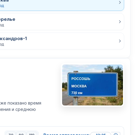
езд
ерелье
езд
ксандров-1
езд
кже показано время
вления и среднюю