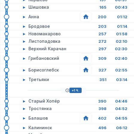
▸
Шишовка
165
00:43
▸
Анна
200
01:12
▸
Бродовое
203
01:14
▸
Новомакарово
257
01:58
▸
Листопадовка
272
02:10
▸
Верхний Карачан
297
02:30
▸
Грибановский
309
02:40
▸
Борисоглебск
327
02:55
▸
Третьяки
351
03:14
+1 Ч.
▸
Старый Хопёр
390
04:46
▸
Тростянка
398
04:52
▸
Балашов
402
04:55
▸
Калининск
496
06:12