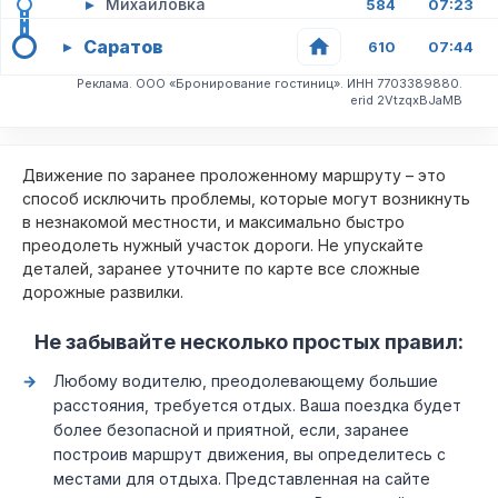
▸
Михайловка
584
07:23
Саратов
▸
610
07:44
Реклама. ООО «Бронирование гостиниц». ИНН 7703389880.
erid 2VtzqxBJaMB
Движение по заранее проложенному маршруту – это
способ исключить проблемы, которые могут возникнуть
в незнакомой местности, и максимально быстро
преодолеть нужный участок дороги. Не упускайте
деталей, заранее уточните по карте все сложные
дорожные развилки.
Не забывайте несколько простых правил:
Любому водителю, преодолевающему большие
расстояния, требуется отдых. Ваша поездка будет
более безопасной и приятной, если, заранее
построив маршрут движения, вы определитесь с
местами для отдыха. Представленная на сайте