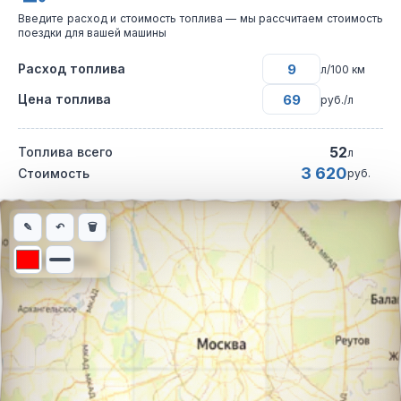
Введите расход и стоимость топлива — мы рассчитаем стоимость
поездки для вашей машины
Расход топлива
л/100 км
Цена топлива
руб./л
52
Топлива всего
л
3 620
Стоимость
руб.
Интерактивная карта автомобильного маршрута из города Рос
✎
↶
🗑