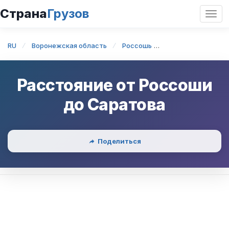
Страна
Грузов
Откр
нави
RU
Воронежская область
Россошь
Россошь — Сарат
Расстояние от
Россоши
до
Саратова
Поделиться