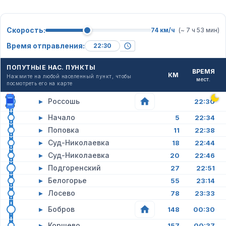
Скорость:
74 км/ч
(~ 7 ч 53 мин)
Время отправления:
ПОПУТНЫЕ НАС. ПУНКТЫ
ВРЕМЯ
КМ
Нажмите на любой населенный пункт, чтобы
мест.
посмотреть его на карте
▸
Россошь
22:30
▸
Начало
5
22:34
▸
Поповка
11
22:38
▸
Суд-Николаевка
18
22:44
▸
Суд-Николаевка
20
22:46
▸
Подгоренский
27
22:51
▸
Белогорье
55
23:14
▸
Лосево
78
23:33
▸
Бобров
148
00:30
▸
Коршево
157
00:37