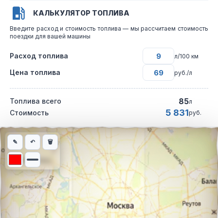
КАЛЬКУЛЯТОР ТОПЛИВА
Введите расход и стоимость топлива — мы рассчитаем стоимость
поездки для вашей машины
Расход топлива
л/100 км
Цена топлива
руб./л
85
Топлива всего
л
5 831
Стоимость
руб.
Интерактивная карта автомобильного маршрута из города Рос
✎
↶
🗑