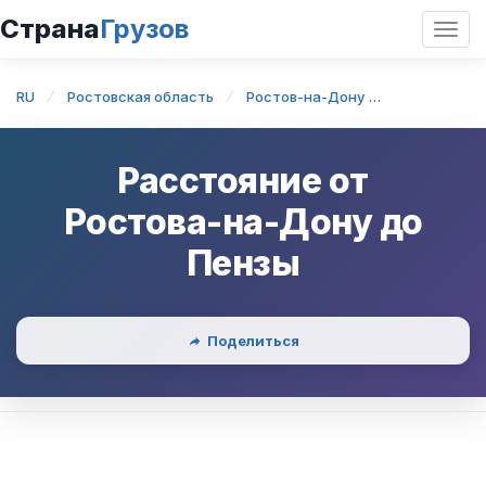
Страна
Грузов
Откр
нави
RU
Ростовская область
Ростов-на-Дону
Ростов-на-
Расстояние от
Ростова-на-Дону
до
Пензы
Поделиться